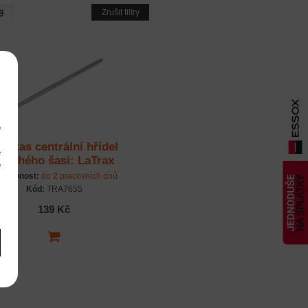
Zrušit filtry
e
m
raxxas centrální hřídel
é
louhého šasi: LaTrax
é
stupnost:
do 2 pracovních dnů
m
Kód:
TRA7655
139 Kč