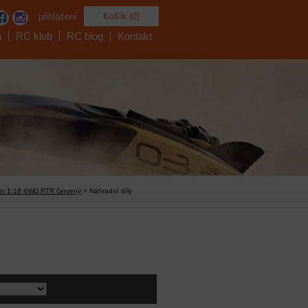
Košík (0)
přihlášení
a
RC klub
RC blog
Kontakt
ner 1:18 4WD RTR červený
> Náhradní díly