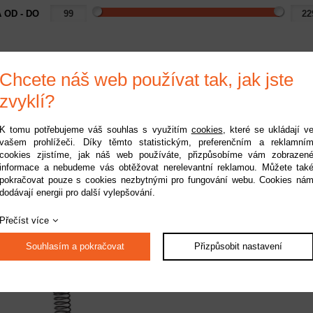
 OD - DO
Chcete náš web používat tak, jak jste
zvyklí?
K tomu potřebujeme váš souhlas s využitím
cookies
, které se ukládají v
vašem prohlížeči. Díky těmto statistickým, preferenčním a reklamní
axxas šasi dlouhé:
Traxxas horní část
T
cookies zjistíme, jak náš web používáte, přizpůsobíme vám zobrazen
LaTrax
dlouhého šasi, držák
d
informace a nebudeme vás obtěžovat nerelevantní reklamou. Můžete tak
baterie: LaTrax
upnost:
do 2 pracovních dnů
Dostupnost:
do 2 pracovních dnů
Do
pokračovat pouze s cookies nezbytnými pro fungování webu. Cookies ná
dodávají energii pro další vylepšování.
Kód:
TRA7622
Kód:
TRA7623
229 Kč
179 Kč
Přečíst více
Souhlasím a pokračovat
Přizpůsobit nastavení