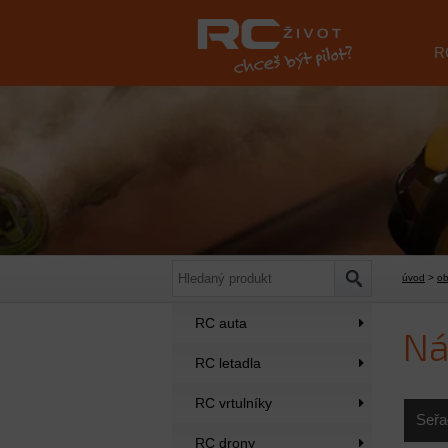
R
úvod
>
o
RC auta
Ná
RC letadla
RC vrtulníky
Seřa
RC drony