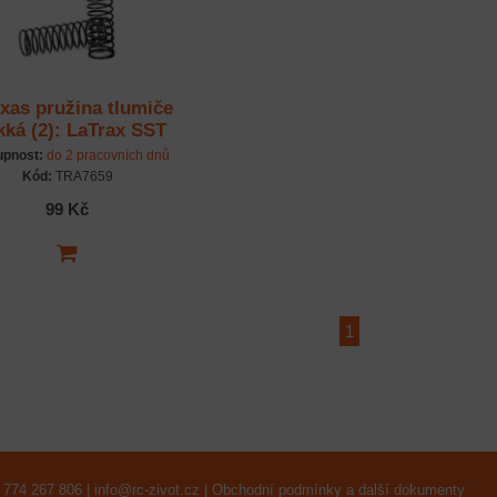
xas pružina tlumiče
ká (2): LaTrax SST
upnost:
do 2 pracovních dnů
Kód:
TRA7659
99 Kč
1
 774 267 806 |
info@rc-zivot.cz
|
Obchodní podmínky a další dokumenty