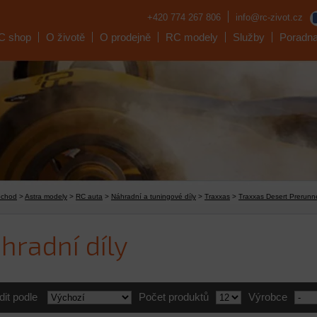
+420 774 267 806
info@rc-zivot.cz
C shop
O životě
O prodejně
RC modely
Služby
Poradn
bchod
>
Astra modely
>
RC auta
>
Náhradní a tuningové díly
>
Traxxas
>
Traxxas Desert Prerun
hradní díly
dit podle
Počet produktů
Výrobce