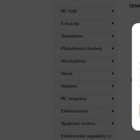
CENA
RC lodě
E-boardy
Stavebnice
Příslušenství modely
Akumulátory
Tr
Serva
Dost
Nabíjení
RC soupravy
Elektromotory
Spalovací motory
Elektronické regulátory otáček