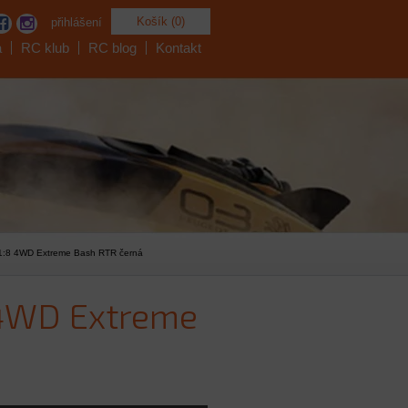
Košík (0)
přihlášení
a
RC klub
RC blog
Kontakt
1:8 4WD Extreme Bash RTR černá
 4WD Extreme