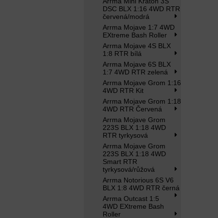
Arrma Mini Kraton 3S
DSC BLX 1:16 4WD RTR
červená/modrá
Arrma Mojave 1:7 4WD
EXtreme Bash Roller
Arrma Mojave 4S BLX
1:8 RTR bílá
Arrma Mojave 6S BLX
1:7 4WD RTR zelená
Arrma Mojave Grom 1:16
4WD RTR Kit
Arrma Mojave Grom 1:18
4WD RTR Červená
Arrma Mojave Grom
223S BLX 1:18 4WD
RTR tyrkysová
Arrma Mojave Grom
223S BLX 1:18 4WD
Smart RTR
tyrkysová/růžová
Arrma Notorious 6S V6
BLX 1:8 4WD RTR černá
Arrma Outcast 1:5
4WD EXtreme Bash
Roller