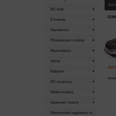
Seřa
RC lodě
CENA
E-boardy
Stavebnice
Příslušenství modely
Akumulátory
Serva
Arr
Nabíjení
Dost
RC soupravy
Elektromotory
Spalovací motory
Elektronické regulátory otáček