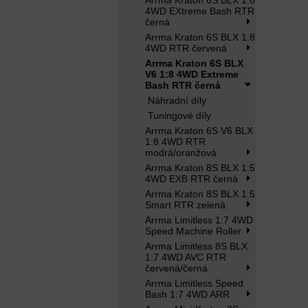
Arrma Kraton 6S BLX 1:8
4WD EXtreme Bash RTR
černá
Arrma Kraton 6S BLX 1:8
4WD RTR červená
Arrma Kraton 6S BLX
V6 1:8 4WD Extreme
Bash RTR černá
Náhradní díly
Tuningové díly
Arrma Kraton 6S V6 BLX
1:8 4WD RTR
modrá/oranžová
Arrma Kraton 8S BLX 1:5
4WD EXB RTR černá
Arrma Kraton 8S BLX 1:5
Smart RTR zelená
Arrma Limitless 1:7 4WD
Speed Machine Roller
Arrma Limitless 8S BLX
1:7 4WD AVC RTR
červená/černá
Arrma Limitless Speed
Bash 1:7 4WD ARR