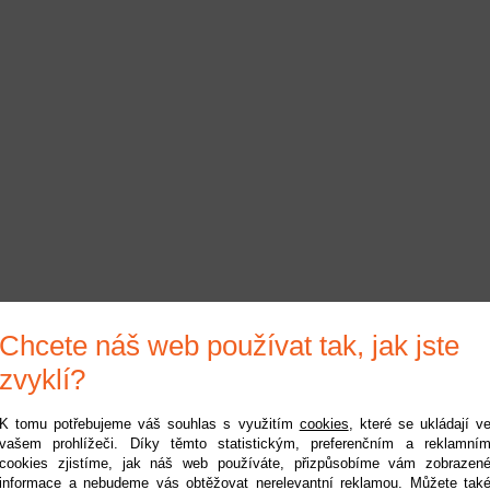
Chcete náš web používat tak, jak jste
zvyklí?
K tomu potřebujeme váš souhlas s využitím
cookies
, které se ukládají v
vašem prohlížeči. Díky těmto statistickým, preferenčním a reklamní
cookies zjistíme, jak náš web používáte, přizpůsobíme vám zobrazen
informace a nebudeme vás obtěžovat nerelevantní reklamou. Můžete tak