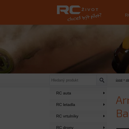
R
úvod
>
o
RC auta
Ar
RC letadla
Ba
RC vrtulníky
RC drony