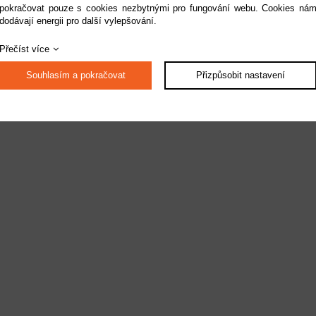
pokračovat pouze s cookies nezbytnými pro fungování webu. Cookies ná
dodávají energii pro další vylepšování.
Přečíst více
Souhlasím a pokračovat
Přizpůsobit nastavení