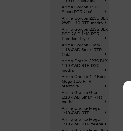
1:10 RTR červená
Arrma Gorgon 1:10
Smart RTR žlutá
Arrma Gorgon 223S BLX
2WD 1:10 RTR modrá
Arrma Gorgon 223S BLX
DSC 2WD 1:10 RTR
Freedom Flyer
Arrma Gorgon Grom
1:16 4WD Smart RTR
žlutá
Arrma Granite 223S BLX
1:10 4WD RTR DSC
modrá
Arrma Granite 4x2 Boost
Mega 1:10 RTR
oranžová
Arrma Granite Grom
1:18 4WD Smart RTR
modrá
Arrma Granite Mega
1:10 4WD RTR
Arrma Granite Mega
1:10 4WD RTR zelená
Arrma Granite Mega 665