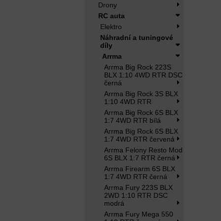
Drony
RC auta
Elektro
Náhradní a tuningové
díly
Arrma
Arrma Big Rock 223S
BLX 1:10 4WD RTR DSC
černá
Arrma Big Rock 3S BLX
1:10 4WD RTR
Arrma Big Rock 6S BLX
1:7 4WD RTR bílá
Arrma Big Rock 6S BLX
1:7 4WD RTR červená
Arrma Felony Resto Mod
6S BLX 1:7 RTR černá
Arrma Firearm 6S BLX
1:7 4WD RTR černá
Arrma Fury 223S BLX
2WD 1:10 RTR DSC
modrá
Arrma Fury Mega 550