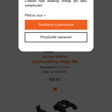
Cookies nám dodávají energii pro další
vylepšování.
Přečíst více
Souhlasím a pokračovat
Přizpůsobit nastavení
Arrma motor
stejnosměrný Mega 380
Dostupnost:
na dotaz
Kód:
ARA390305
559 Kč