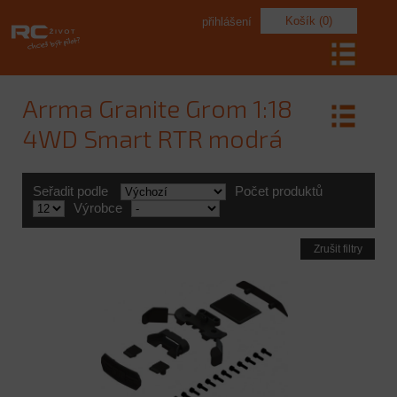
Košík (0)
přihlášení
Arrma Granite Grom 1:18
4WD Smart RTR modrá
Seřadit podle
Počet produktů
Výrobce
Zrušit filtry