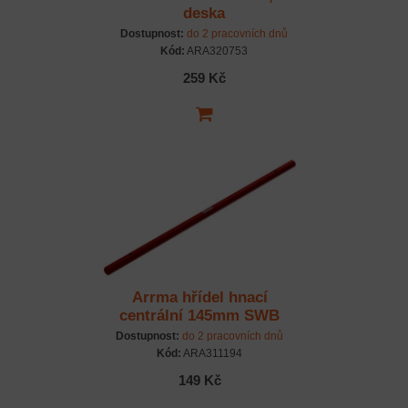
deska
přijímače/regulátoru:
Dostupnost:
do 2 pracovních dnů
Grom
Kód:
ARA320753
259 Kč
Arrma hřídel hnací
centrální 145mm SWB
šasi, hliník: Grom
Dostupnost:
do 2 pracovních dnů
Kód:
ARA311194
149 Kč