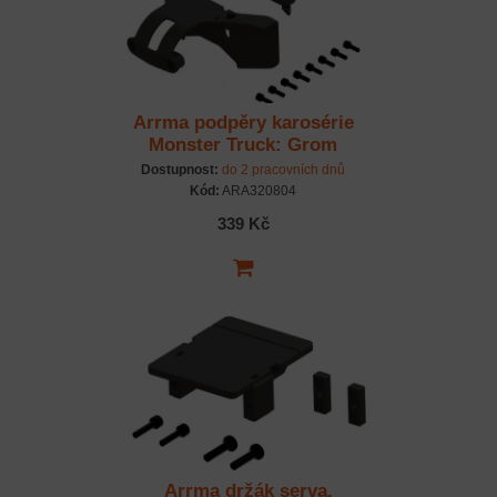
Arrma podpěry karosérie
Monster Truck: Grom
Dostupnost:
do 2 pracovních dnů
Kód:
ARA320804
339 Kč
Arrma držák serva,