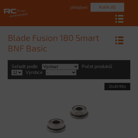
Košík (0)
přihlášení
Blade Fusion 180 Smart
BNF Basic
Seřadit podle
Počet produktů
Výrobce
Zrušit filtry