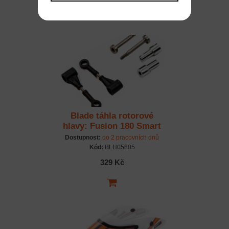
Blade táhla rotorové
hlavy: Fusion 180 Smart
Dostupnost:
do 2 pracovních dnů
Kód:
BLH05805
329 Kč