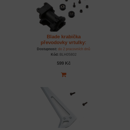
Blade krabička
převodovky vrtulky:
Fusion 180 Smart
Dostupnost:
do 2 pracovních dnů
Kód:
BLH05802
599 Kč