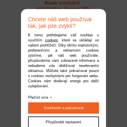
Blade vertikální
stabilizátor: Fusion 180
Smart
Dostupnost:
na dotaz
Chcete náš web používat
Kód:
BLH05803
tak, jak jste zvyklí?
189 Kč
K tomu potřebujeme váš souhlas s
využitím
cookies
, které se ukládají ve
vašem prohlížeči. Díky těmto statistickým,
preferenčním a reklamním cookies
zjistíme, jak náš web používáte,
přizpůsobíme vám zobrazené informace a
nebudeme vás obtěžovat nerelevantní
reklamou. Můžete také pokračovat pouze
s cookies nezbytnými pro fungování webu.
Cookies nám dodávají energii pro další
vylepšování.
Blade motorové lože:
Přečíst více
Fusion 180 Smart
Souhlasím a pokračovat
Dostupnost:
do 2 pracovních dnů
Kód:
BLH05804
Přizpůsobit nastavení
189 Kč