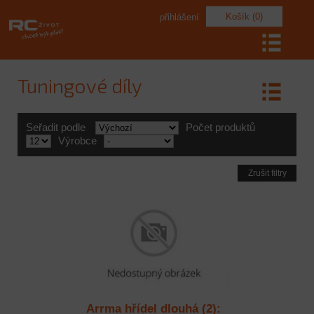
Košík (0)
přihlášení
Tuningové díly
Seřadit podle
Počet produktů
Výrobce
Zrušit filtry
Arrma hřídel dlouhá (2):