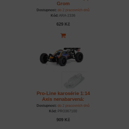
Grom
Dostupnost:
do 2 pracovních dnů
Kód:
ARA-2336
629 Kč
Pro-Line karosérie 1:14
Axis nenabarvená:
Typhon GROM
Dostupnost:
do 2 pracovních dnů
Kód:
PRO367100
909 Kč