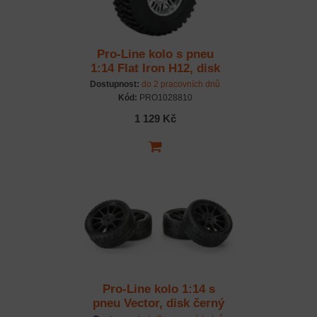
Pro-Line kolo s pneu
1:14 Flat Iron H12, disk
chrom Diablo (4):
Dostupnost:
do 2 pracovních dnů
Typhon Grom
Kód:
PRO1028810
1 129 Kč
Pro-Line kolo 1:14 s
pneu Vector, disk černý