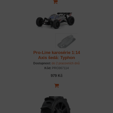
Pro-Line karosérie 1:14
Axis šedá: Typhon
GROM
Dostupnost:
do 2 pracovních dnů
Kód:
PRO367114
979 Kč