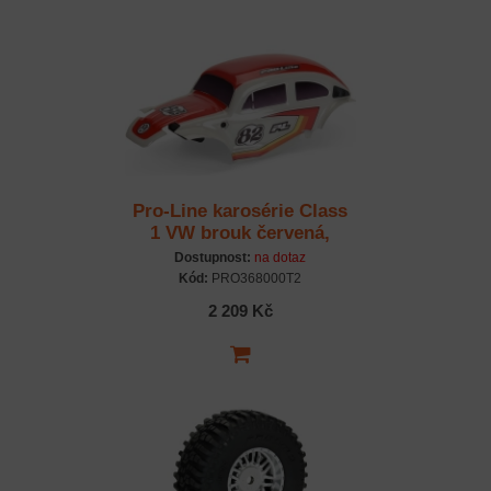
Pro-Line karosérie Class
1 VW brouk červená,
kola Chrome Diablo
Dostupnost:
na dotaz
12mm s pneu Flat Iron:
Kód:
PRO368000T2
Arrma Typhon Grom
2 209 Kč