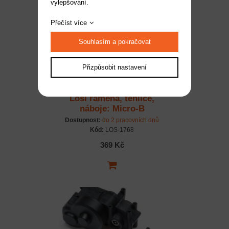
vylepšování.
Přečíst více
Souhlasím a pokračovat
Přizpůsobit nastavení
Losi ramena, těhlice,
náboje: Micro-B
Dostupnost:
do 2 pracovních dnů
Kód:
LOS-1768
369 Kč