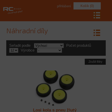
Košík (0)
přihlášení
Náhradní díly
Seřadit podle
Počet produktů
Výrobce
Zrušit filtry
Losi kola s pneu žlutý