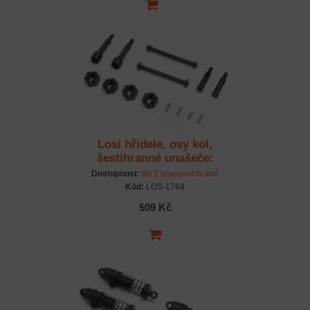
Losi hřídele, osy kol,
šestihranné unašeče:
Micro-B
Dostupnost:
do 2 pracovních dnů
Kód:
LOS-1764
509 Kč