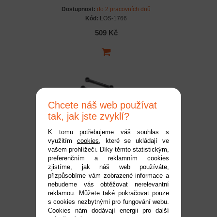
Dostupnost:
do 2 pracovních dnů
Kód:
LOS-1766
509 Kč
Chcete náš web používat
tak, jak jste zvyklí?
K tomu potřebujeme váš souhlas s
využitím
cookies
, které se ukládají ve
Losi sada táhel zavěšení:
vašem prohlížeči. Díky těmto statistickým,
preferenčním a reklamním cookies
Micro-B
zjistíme, jak náš web používáte,
Dostupnost:
do 2 pracovních dnů
přizpůsobíme vám zobrazené informace a
Kód:
LOS-1767
nebudeme vás obtěžovat nerelevantní
reklamou. Můžete také pokračovat pouze
179 Kč
s cookies nezbytnými pro fungování webu.
Cookies nám dodávají energii pro další