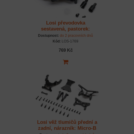
Losi převodovka
sestavená, pastorek:
Micro-B
Dostupnost:
do 2 pracovních dnů
Kód:
LOS-1769
769 Kč
Losi věž tlumičů přední a
zadní, nárazník: Micro-B