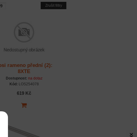
Zrušit filtry
osi rameno přední (2):
8XTE
Dostupnost:
na dotaz
Kód:
LOS254078
619 Kč