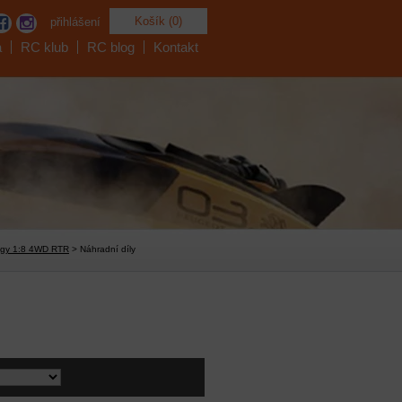
Košík (0)
přihlášení
a
RC klub
RC blog
Kontakt
uggy 1:8 4WD RTR
> Náhradní díly