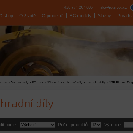
+420 774 267 806
info@rc-zivot.cz
C shop
O životě
O prodejně
RC modely
Služby
Poradn
bchod
>
Astra modely
>
RC auta
>
Náhradní a tuningové díly
>
Losi
>
Losi 8ight-XTE Electric Tr
hradní díly
dit podle
Počet produktů
Výrobce