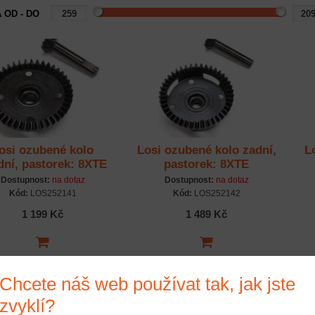
 OD - DO
osi ozubené kolo
Losi ozubené kolo zadní,
L
dní, pastorek: 8XTE
pastorek: 8XTE
Dostupnost:
na dotaz
Dostupnost:
na dotaz
Kód:
LOS252141
Kód:
LOS252142
1 199 Kč
1 489 Kč
Chcete náš web používat tak, jak jste
zvyklí?