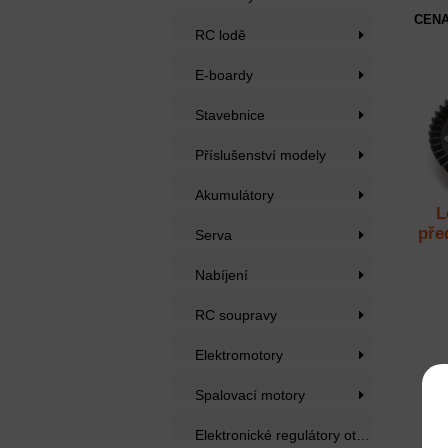
CENA
RC lodě
E-boardy
Stavebnice
Příslušenství modely
Akumulátory
L
pře
Serva
Nabíjení
RC soupravy
Elektromotory
Spalovací motory
Elektronické regulátory otáček