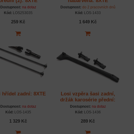
přední (2): 8XTE
nabarvená: 8XTE
Dostupnost:
na dotaz
Dostupnost:
do 2 pracovních dnů
Kód:
LOS253035
Kód:
LOS-1433
259 Kč
1 649 Kč
i hřídel zadní: 8XTE
Losi vzpěra šasi zadní,
držák karosérie přední:
8XTE
Dostupnost:
na dotaz
Dostupnost:
na dotaz
Kód:
LOS-1435
Kód:
LOS-1436
1 329 Kč
289 Kč