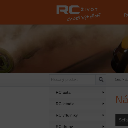
R
úvod
>
o
RC auta
Ná
RC letadla
RC vrtulníky
Seřa
RC drony