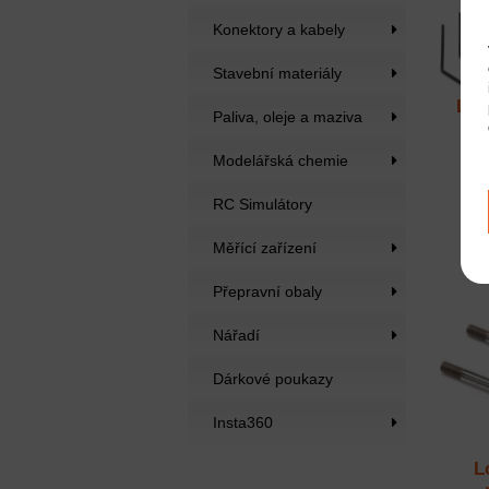
Konektory a kabely
Stavební materiály
Los
Paliva, oleje a maziva
Modelářská chemie
RC Simulátory
Měřící zařízení
Přepravní obaly
Nářadí
Dárkové poukazy
Insta360
L