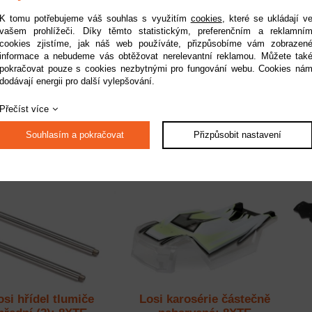
K tomu potřebujeme váš souhlas s využitím
cookies
, které se ukládají v
vašem prohlížeči. Díky těmto statistickým, preferenčním a reklamní
cookies zjistíme, jak náš web používáte, přizpůsobíme vám zobrazen
informace a nebudeme vás obtěžovat nerelevantní reklamou. Můžete tak
i stabilizátor: 8XTE
Losi rameno zadní (2):
Lo
pokračovat pouze s cookies nezbytnými pro fungování webu. Cookies ná
8XTE
dodávají energii pro další vylepšování.
Dostupnost:
na dotaz
Dostupnost:
na dotaz
Přečíst více
Kód:
LOS254082
Kód:
LOS254079
509 Kč
619 Kč
Souhlasím a pokračovat
Přizpůsobit nastavení
osi hřídel tlumiče
Losi karosérie částečně