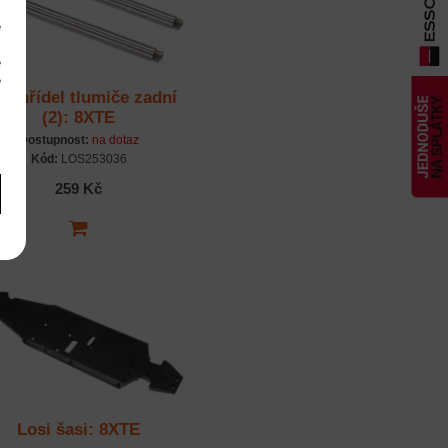
e
m
é
é
si hřídel tlumiče zadní
m
(2): 8XTE
Dostupnost:
na dotaz
Kód:
LOS253036
259 Kč
Losi šasi: 8XTE