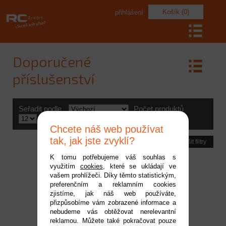
Košík (0)
přihlášení
Doporučené
příslušenství
Seřadit podle
Počet produktů
Výrobce
Chcete náš web používat
tak, jak jste zvyklí?
Zrušit filtry
K tomu potřebujeme váš souhlas s
využitím
cookies
, které se ukládají ve
vašem prohlížeči. Díky těmto statistickým,
preferenčním a reklamním cookies
zjistíme, jak náš web používáte,
přizpůsobíme vám zobrazené informace a
nebudeme vás obtěžovat nerelevantní
reklamou. Můžete také pokračovat pouze