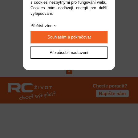
s cookies nezbytnými pro fungování webu.
H-Speed stojánek na
Cookies nám dodávají energii pro další
vylepšování.
auta 1:10
Dostupnost:
do 2 pracovních dnů
Přečíst více
Kód:
HSPX505
669 Kč
Souhlasím a pokračovat
Přizpůsobit nastavení
1
Chcete poradit?
Napište nám