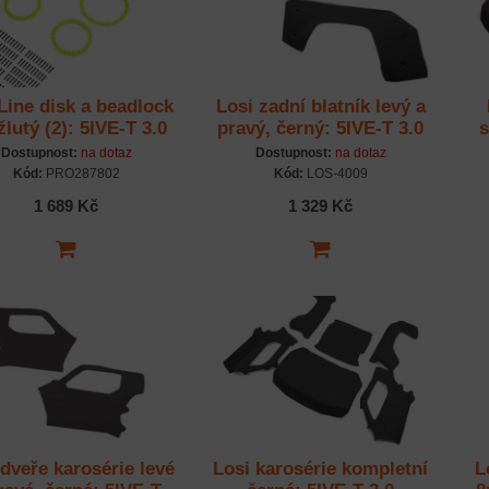
Line disk a beadlock
Losi zadní blatník levý a
žlutý (2): 5IVE-T 3.0
pravý, černý: 5IVE-T 3.0
s
Dostupnost:
na dotaz
Dostupnost:
na dotaz
Kód:
PRO287802
Kód:
LOS-4009
1 689 Kč
1 329 Kč
 dveře karosérie levé
Losi karosérie kompletní
L