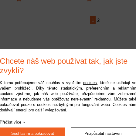
1
2
Chcete náš web používat tak, jak jste
zvyklí?
K tomu potřebujeme váš souhlas s využitím
cookies
, které se ukládají v
vašem prohlížeči. Díky těmto statistickým, preferenčním a reklamní
cookies zjistíme, jak náš web používáte, přizpůsobíme vám zobrazen
informace a nebudeme vás obtěžovat nerelevantní reklamou. Můžete tak
pokračovat pouze s cookies nezbytnými pro fungování webu. Cookies ná
dodávají energii pro další vylepšování.
Přečíst více
Souhlasím a pokračovat
Přizpůsobit nastavení