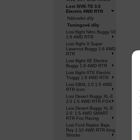
Losi 5IVE-TE 3.0
Electric 4WD RTR
Náhradní díly
Tuningové díly
Losi 8ight Nitro Buggy V2
1:8 4WD RTR
Losi 8ight-X Super
Lasernut Buggy 1:6 4WD
RTR
Losi 8ight-XE Electric
Buggy 1:8 4WD RTR
Losi 8ight-XTE Electric
Truggy 1:8 4WD RTR
Losi DBXL 2.0 1:5 4WD
RTR Icon
Losi Desert Buggy XL-E
2.0 1:5 4WD RTR FOX
Losi Desert Buggy XL-E
2.0: 1:5 4WD SMART
RTR Fox Racing
Losi Ford Raptor Baja
Rey 1:10 4WD RTR King
Shocks