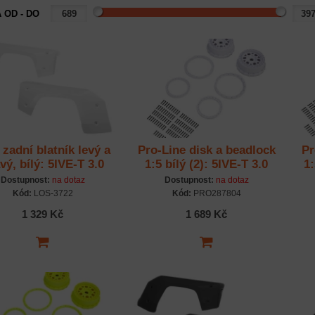
 OD - DO
 zadní blatník levý a
Pro-Line disk a beadlock
Pr
vý, bílý: 5IVE-T 3.0
1:5 bílý (2): 5IVE-T 3.0
1:
Dostupnost:
na dotaz
Dostupnost:
na dotaz
Kód:
LOS-3722
Kód:
PRO287804
1 329 Kč
1 689 Kč