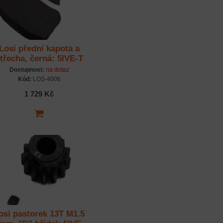
Losi přední kapota a
třecha, černá: 5IVE-T
3.0
Dostupnost:
na dotaz
Kód:
LOS-4006
1 729 Kč
osi pastorek 13T M1.5