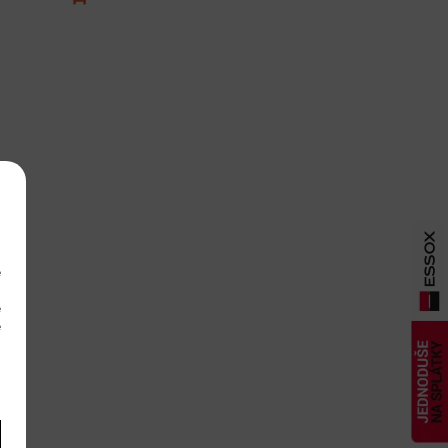
e
m
é
é
m