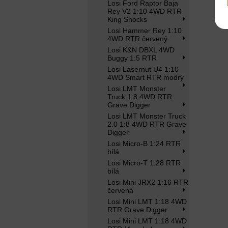
Losi Ford Raptor Baja
Rey V2 1:10 4WD RTR
King Shocks
Losi Hammer Rey 1:10
4WD RTR červený
Losi K&N DBXL 4WD
Buggy 1:5 RTR
Losi Lasernut U4 1:10
4WD Smart RTR modrý
Losi LMT Monster
Truck 1:8 4WD RTR
Grave Digger
Losi LMT Monster Truck
2.0 1:8 4WD RTR Grave
Digger
Losi Micro-B 1:24 RTR
bílá
Losi Micro-T 1:28 RTR
bílá
Losi Mini JRX2 1:16 RTR
červená
Losi Mini LMT 1:18 4WD
RTR Grave Digger
Losi Mini LMT 1:18 4WD