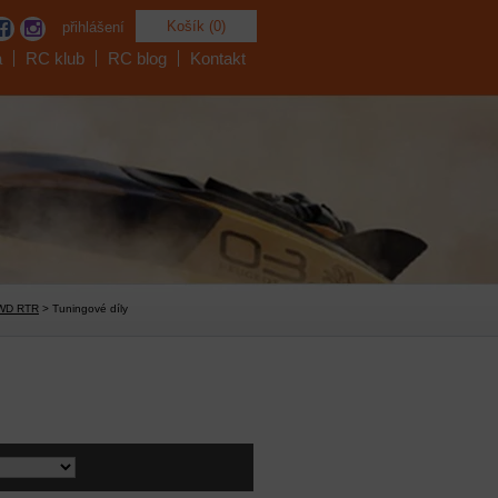
Košík (0)
přihlášení
a
RC klub
RC blog
Kontakt
 4WD RTR
> Tuningové díly