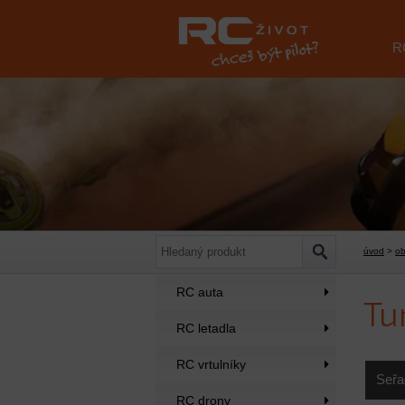
R
úvod
>
o
RC auta
Tu
RC letadla
RC vrtulníky
Seřa
RC drony