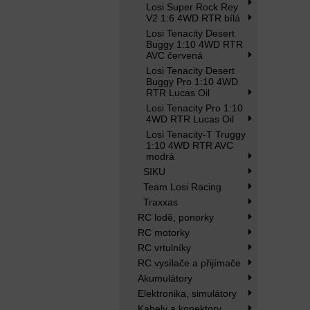
Losi Super Rock Rey
V2 1:6 4WD RTR bílá
Losi Tenacity Desert
Buggy 1:10 4WD RTR
AVC červená
Losi Tenacity Desert
Buggy Pro 1:10 4WD
RTR Lucas Oil
Losi Tenacity Pro 1:10
4WD RTR Lucas Oil
Losi Tenacity-T Truggy
1:10 4WD RTR AVC
modrá
SIKU
Team Losi Racing
Traxxas
RC lodě, ponorky
RC motorky
RC vrtulníky
RC vysílače a přijímače
Akumulátory
Elektronika, simulátory
Kabely a konektory