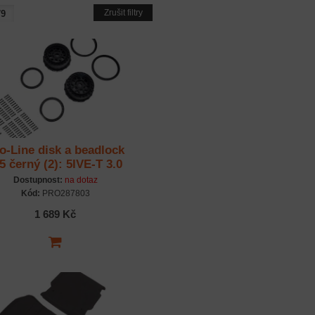
Zrušit filtry
o-Line disk a beadlock
5 černý (2): 5IVE-T 3.0
Dostupnost:
na dotaz
Kód:
PRO287803
1 689 Kč