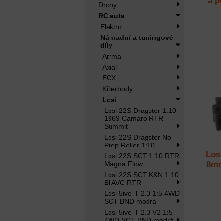
a p
Drony
RC auta
Elektro
Náhradní a tuningové
díly
Arrma
Axial
ECX
Killerbody
Losi
Losi 22S Dragster 1:10
1969 Camaro RTR
Summit
Losi 22S Dragster No
Prep Roller 1:10
Los
Losi 22S SCT 1:10 RTR
Magna Flow
8mm
Losi 22S SCT K&N 1:10
Bl AVC RTR
Losi 5ive-T 2.0 1:5 4WD
SCT BND modrá
Losi 5ive-T 2.0 V2 1:5
4WD SCT BND modrá