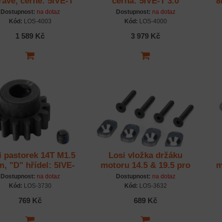
ravé, černé: 5IVE-T
černá: 5IVE-T 3.0
8
3.0
Dostupnost:
na dotaz
Dostupnost:
na dotaz
Kód:
LOS-4003
Kód:
LOS-4000
1 589 Kč
3 979 Kč
i pastorek 14T M1.5
Losi vložka držáku
, "D" hřídel: 5IVE-
motoru 14.5 & 19.5 pro
m
TE
67T: 5IVE-TE
Dostupnost:
na dotaz
Dostupnost:
na dotaz
Kód:
LOS-3730
Kód:
LOS-3632
769 Kč
689 Kč