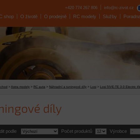
+420 774 267 806
info@rc-zivot.cz
C shop
O životě
O prodejně
RC modely
Služby
Poradn
bchod
>
Astra modely
>
RC auta
>
Náhradní a tuningové díly
>
Losi
>
Losi 5IVE-TE 3.0 Electric
ningové díly
dit podle
Počet produktů
Výrobce