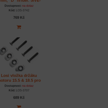
mm, "D" hřídel: 5IVE-
TE
Dostupnost:
na dotaz
Kód:
LOS-3742
769 Kč
Losi vložka držáku
otoru 15.5 & 18.5 pro
67T: 5IVE-TE
Dostupnost:
na dotaz
Kód:
LOS-3707
689 Kč