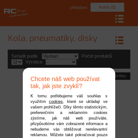
Košík (0)
přihlášení
Kola, pneumatiky, disky
Seřadit podle
Počet produktů
Výrobce
Zrušit filtry
Chcete náš web používat
tak, jak jste zvyklí?
K tomu potřebujeme váš souhlas s
využitím
cookies
, které se ukládají ve
vašem prohlížeči. Díky těmto statistickým,
preferenčním a reklamním cookies
zjistíme, jak náš web používáte,
přizpůsobíme vám zobrazené informace a
nebudeme vás obtěžovat nerelevantní
reklamou. Můžete také pokračovat pouze
Traxxas kolo, disk