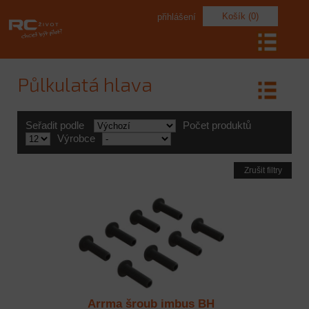
Košík (0)
přihlášení
Půlkulatá hlava
Seřadit podle
Počet produktů
Výrobce
Zrušit filtry
Arrma šroub imbus BH