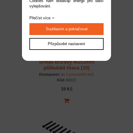
Cookies nám dodávají energii pro další
vylepšování.
Přečíst více
Souhlasím a pokračovat
Přizpůsobit nastavení
Šroub křížový M2x3mm
půlkulatá hlava (10)
Dostupnost:
do 2 pracovních dnů
Kód:
A9322
19 Kč