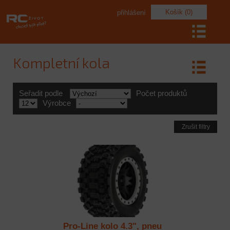
Košík (0)
přihlášení
Kompletní kola
Seřadit podle
Počet produktů
Výrobce
Zrušit filtry
Pro-Line kolo 4.3", pneu