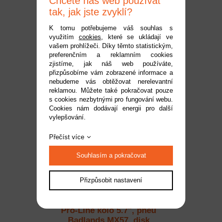
Chcete náš web používat
tak, jak jste zvyklí?
K tomu potřebujeme váš souhlas s
využitím
cookies
, které se ukládají ve
Pro-Line kolo 5.7", pneu
vašem prohlížeči. Díky těmto statistickým,
preferenčním a reklamním cookies
Masher X HP Belted, disk
zjistíme, jak náš web používáte,
Raid H24 černý (2)
Dostupnost:
do 2 pracovních dnů
přizpůsobíme vám zobrazené informace a
Kód:
PRO1017611
nebudeme vás obtěžovat nerelevantní
reklamou. Můžete také pokračovat pouze
3 039 Kč
s cookies nezbytnými pro fungování webu.
Cookies nám dodávají energii pro další
vylepšování.
Přečíst více
Souhlasím a pokračovat
Přizpůsobit nastavení
Pro-Line kolo 5.7", pneu
Badlands MX57, disk