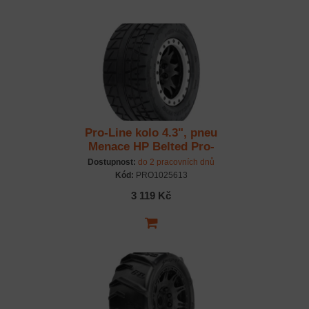
Pro-Line kolo 4.3", pneu
Menace HP Belted Pro-
Loc, disk černý 24mm (2)
Dostupnost:
do 2 pracovních dnů
(X-Maxx)
Kód:
PRO1025613
3 119 Kč