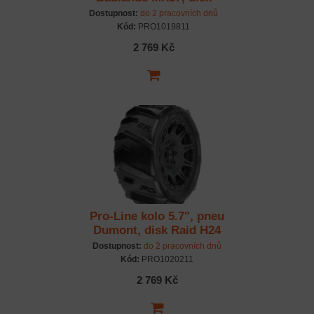
Raid H24 černý (2)
Dostupnost:
do 2 pracovních dnů
Kód:
PRO1019811
2 769 Kč
Pro-Line kolo 5.7", pneu
Dumont, disk Raid H24
černý (2)
Dostupnost:
do 2 pracovních dnů
Kód:
PRO1020211
2 769 Kč