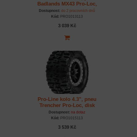
Badlands MX43 Pro-Loc,
disk Impulse H24mm
Dostupnost:
do 2 pracovních dnů
černo-šedý (2) (X-Maxx)
Kód:
PRO1013113
3 039 Kč
Pro-Line kolo 4.3", pneu
Trencher Pro-Loc, disk
Impulse H24 černo-šedý
Dostupnost:
na dotaz
(2) (X-Maxx)
Kód:
PRO1015113
3 539 Kč