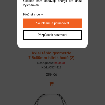
Cookies nám dodávají energii pro další
vylepšování.
Přečíst více
Souhlasím a pokračovat
Přizpůsobit nastavení
Axial táhlo geometrie
7.5x80mm hliník šedé (2)
Dostupnost:
na dotaz
Kód:
AXIC4419
289 Kč