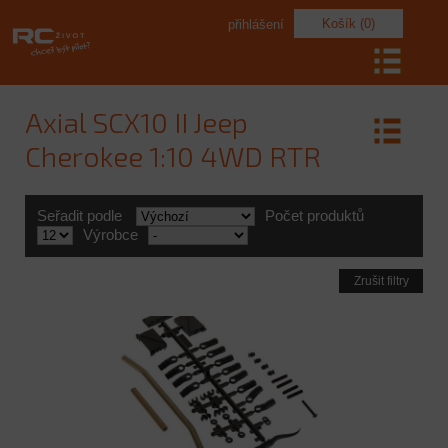
Košík (0)
přihlášení
Axial SCX10 II Jeep
Cherokee 1:10 4WD RTR
Seřadit podle
Počet produktů
Výrobce
Zrušit filtry