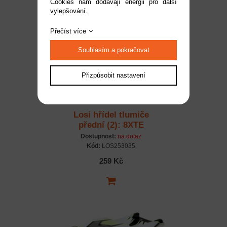
Cookies nám dodávají energii pro další
vylepšování.
Přečíst více
Souhlasím a pokračovat
Přizpůsobit nastavení
Losi hřídel tlumiče
přední (2): 8XTE
Dostupnost:
na dotaz
Kód:
LOS253035
259 Kč