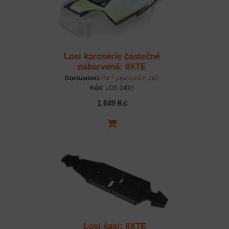
Losi karosérie částečně
nabarvená: 8XTE
Dostupnost:
do 2 pracovních dnů
Kód:
LOS-1433
1 649 Kč
Losi šasi: 8XTE