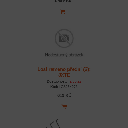
1 489 Kč
Losi rameno přední (2):
8XTE
Dostupnost:
na dotaz
Kód:
LOS254078
619 Kč