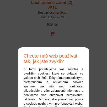
Losi rameno zadní (2):
8XTE
Dostupnost:
na dotaz
Kód:
LOS254079
619 Kč
Chcete náš web používat
tak, jak jste zvyklí?
K tomu potřebujeme váš souhlas s
využitím
cookies
, které se ukládají ve
vašem prohlížeči. Díky těmto statistickým,
Losi hřídel tlumiče zadní
preferenčním a reklamním cookies
(2): 8XTE
zjistíme, jak náš web používáte,
přizpůsobíme vám zobrazené informace a
Dostupnost:
na dotaz
nebudeme vás obtěžovat nerelevantní
Kód:
LOS253036
reklamou. Můžete také pokračovat pouze
259 Kč
s cookies nezbytnými pro fungování webu.