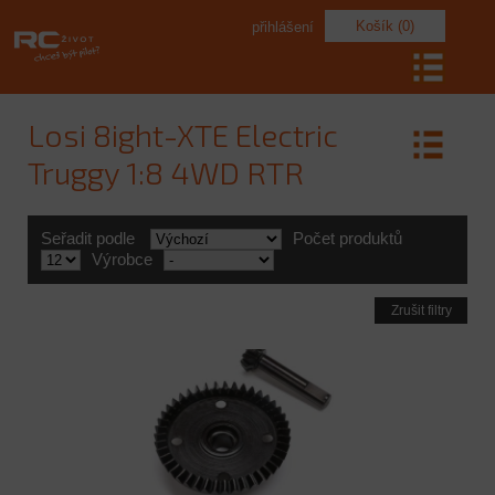
Košík (0)
přihlášení
Losi 8ight-XTE Electric
Truggy 1:8 4WD RTR
Seřadit podle
Počet produktů
Výrobce
Zrušit filtry