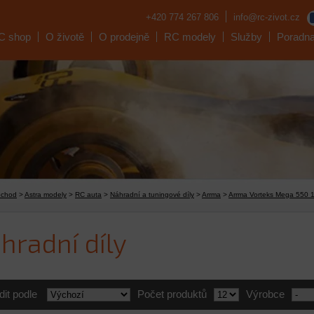
+420 774 267 806
info@rc-zivot.cz
C shop
O životě
O prodejně
RC modely
Služby
Poradn
bchod
>
Astra modely
>
RC auta
>
Náhradní a tuningové díly
>
Arrma
>
Arrma Vorteks Mega 550 
hradní díly
dit podle
Počet produktů
Výrobce