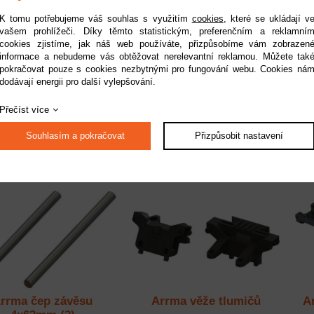
K tomu potřebujeme váš souhlas s využitím
cookies
, které se ukládají v
vašem prohlížeči. Díky těmto statistickým, preferenčním a reklamní
cookies zjistíme, jak náš web používáte, přizpůsobíme vám zobrazen
informace a nebudeme vás obtěžovat nerelevantní reklamou. Můžete tak
Arrma karosérie
Arrma karosérie fialová:
Ar
pokračovat pouze s cookies nezbytnými pro fungování webu. Cookies ná
nžová: Vorteks 2WD
Vorteks 2WD
dodávají energii pro další vylepšování.
upnost:
do 2 pracovních dnů
Dostupnost:
do 2 pracovních dnů
Do
Přečíst více
Kód:
ARA-1555
Kód:
ARA-1556
1 439 Kč
1 439 Kč
Souhlasím a pokračovat
Přizpůsobit nastavení
rrma čep závěsu
Arrma věže tlumičů
A