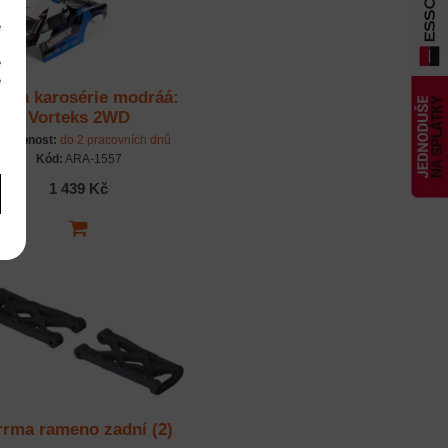
e
m
é
é
rma karosérie modráá:
m
Vorteks 2WD
stupnost:
do 2 pracovních dnů
Kód:
ARA-1557
1 439 Kč
rrma rameno zadní (2)