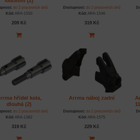
4x63mm (2)
upnost:
do 2 pracovních dnů
Dostupnost:
do 2 pracovních dnů
Do
Kód:
ARA-1550
Kód:
ARA-1546
209 Kč
319 Kč
rrma hřídel kola,
Arrma náboj zadní
A
dlouhá (2)
1
upnost:
do 2 pracovních dnů
Dostupnost:
do 2 pracovních dnů
Do
Kód:
ARA-1382
Kód:
ARA-1575
319 Kč
229 Kč