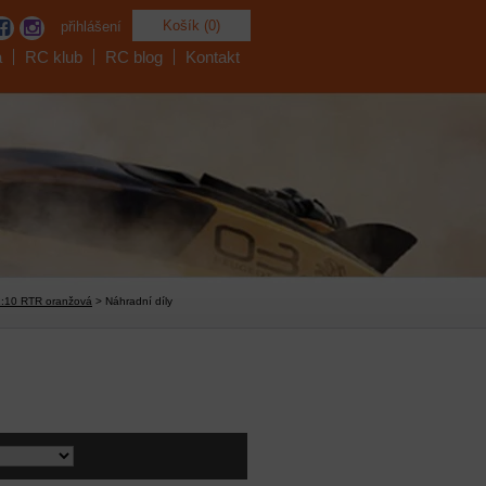
Košík (0)
přihlášení
a
RC klub
RC blog
Kontakt
1:10 RTR oranžová
> Náhradní díly