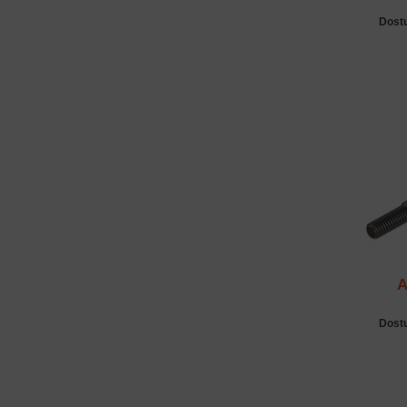
Dost
A
Dost