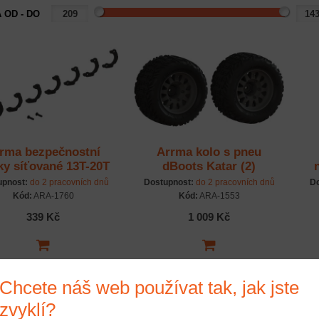
 OD - DO
rma bezpečnostní
Arrma kolo s pneu
ky síťované 13T-20T
dBoots Katar (2)
upnost:
do 2 pracovních dnů
Dostupnost:
do 2 pracovních dnů
Do
Kód:
ARA-1760
Kód:
ARA-1553
339 Kč
1 009 Kč
Chcete náš web používat tak, jak jste
zvyklí?