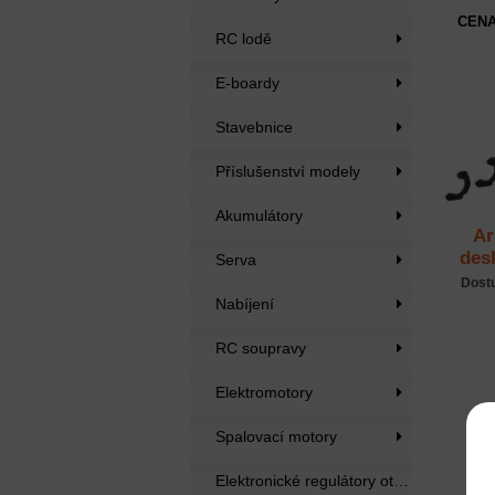
CENA
RC lodě
E-boardy
Stavebnice
Příslušenství modely
Akumulátory
Ar
des
Serva
Dost
Nabíjení
RC soupravy
Elektromotory
Spalovací motory
Elektronické regulátory otáček