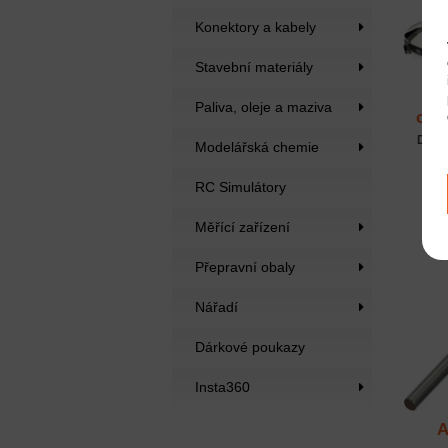
Konektory a kabely
Stavební materiály
Paliva, oleje a maziva
ora
Dost
Modelářská chemie
RC Simulátory
Měřící zařízení
Přepravní obaly
Nářadí
Dárkové poukazy
Insta360
A