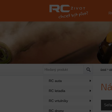
R
úvod
>
o
RC auta
Ná
RC letadla
RC vrtulníky
Seřa
RC drony