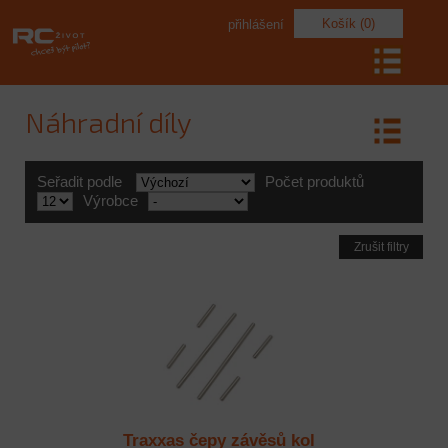
Košík (0)
přihlášení
Náhradní díly
Seřadit podle
Počet produktů
Výrobce
Zrušit filtry
Traxxas čepy závěsů kol