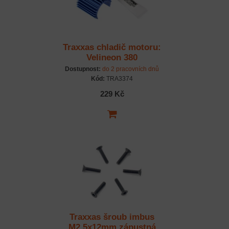
Traxxas chladič motoru:
Velineon 380
Dostupnost:
do 2 pracovních dnů
Kód:
TRA3374
229 Kč
Traxxas šroub imbus
M2.5x12mm zápustná