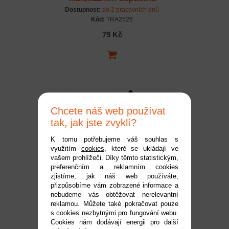
hlava (6)
Dostupnost:
do 2 pracovních dnů
Kód:
TRA2526
79 Kč
Chcete náš web používat
tak, jak jste zvyklí?
K tomu potřebujeme váš souhlas s
využitím
cookies
, které se ukládají ve
Traxxas kulový čep (8)
vašem prohlížeči. Díky těmto statistickým,
preferenčním a reklamním cookies
zjistíme, jak náš web používáte,
Dostupnost:
do 2 pracovních dnů
přizpůsobíme vám zobrazené informace a
Kód:
TRA7059
nebudeme vás obtěžovat nerelevantní
reklamou. Můžete také pokračovat pouze
119 Kč
s cookies nezbytnými pro fungování webu.
Cookies nám dodávají energii pro další