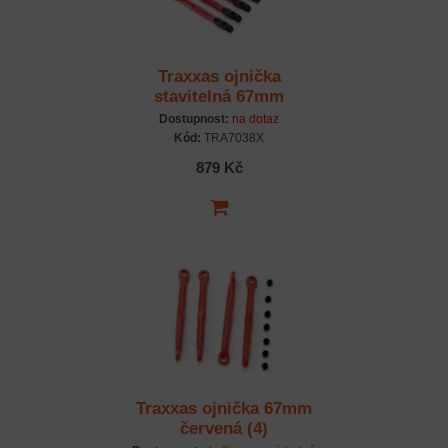
Traxxas ojnička
stavitelná 67mm
hliníková červená (4)
Dostupnost:
na dotaz
Kód:
TRA7038X
879 Kč
Traxxas ojnička 67mm
červená (4)