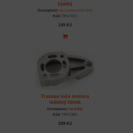
(sada)
Dostupnost:
do 2 pracovních dnů
Kód:
TRA7021
149 Kč
Traxxas lože motoru
leštěný hliník
Dostupnost:
na dotaz
Kód:
TRA7360
299 Kč