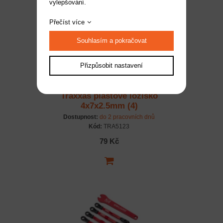
vylepšování.
Přečíst více
Souhlasím a pokračovat
Přizpůsobit nastavení
Traxxas plastové ložisko
4x7x2.5mm (4)
Dostupnost:
do 2 pracovních dnů
Kód:
TRA5123
79 Kč