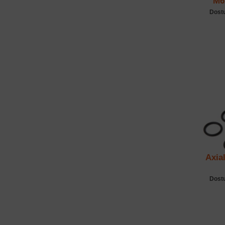
M6
Dost
Axia
Dost