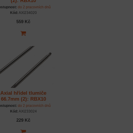
(2): RBX10
stupnost:
do 2 pracovních dnů
Kód:
AXI234020
559 Kč
Axial hřídel tlumiče
66.7mm (2): RBX10
stupnost:
do 2 pracovních dnů
Kód:
AXI233024
229 Kč