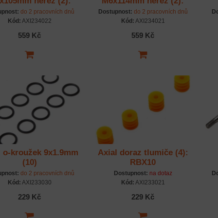
x105mm nerez (2):
M6x114mm nerez (2):
RBX10
RBX10
upnost:
do 2 pracovních dnů
Dostupnost:
do 2 pracovních dnů
Do
Kód:
AXI234022
Kód:
AXI234021
559 Kč
559 Kč
l o-kroužek 9x1.9mm
Axial doraz tlumiče (4):
(10)
RBX10
upnost:
do 2 pracovních dnů
Dostupnost:
na dotaz
Do
Kód:
AXI233030
Kód:
AXI233021
229 Kč
229 Kč