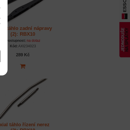
e
m
é
é
ial táhlo zadní nápravy
m
(2): RBX10
Dostupnost:
na dotaz
Kód:
AXI234023
289 Kč
xial táhlo řízení nerez