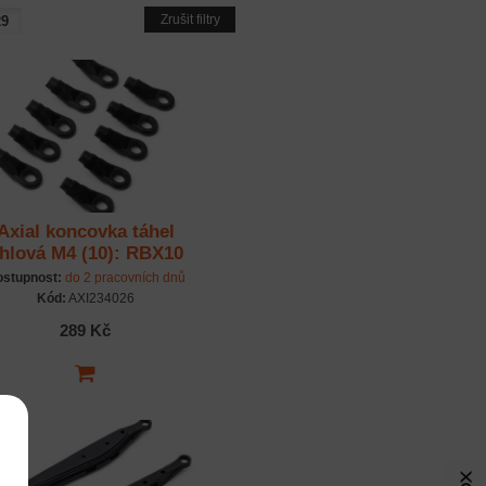
Zrušit filtry
Axial koncovka táhel
hlová M4 (10): RBX10
stupnost:
do 2 pracovních dnů
Kód:
AXI234026
289 Kč