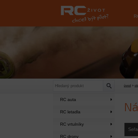
R
úvod
>
o
RC auta
Ná
RC letadla
RC vrtulníky
Seřa
RC drony