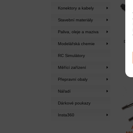
Konektory a kabely
Stavební materiály
Ax
Paliva, oleje a maziva
pří
Dost
Modelářská chemie
RC Simulátory
Měřící zařízení
Přepravní obaly
Nářadí
Dárkové poukazy
Insta360