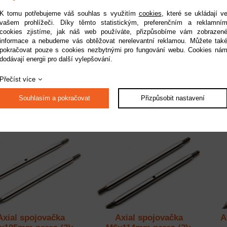
K tomu potřebujeme váš souhlas s využitím
cookies
, které se ukládají v
vašem prohlížeči. Díky těmto statistickým, preferenčním a reklamní
cookies zjistíme, jak náš web používáte, přizpůsobíme vám zobrazen
informace a nebudeme vás obtěžovat nerelevantní reklamou. Můžete tak
ial koncovka táhel
Axial spojovačka
Ax
pokračovat pouze s cookies nezbytnými pro fungování webu. Cookies ná
má M4 (10): RBX10
M6x132.5mm nerez (2):
dodávají energii pro další vylepšování.
RBX10
upnost:
do 2 pracovních dnů
Dostupnost:
do 2 pracovních dnů
Přečíst více
Kód:
AXI234025
Kód:
AXI234024
289 Kč
559 Kč
Souhlasím a pokračovat
Přizpůsobit nastavení
Axial spojovačka
Axial spojovačka
A