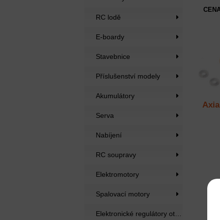
CENA
RC lodě
E-boardy
Stavebnice
Příslušenství modely
Akumulátory
Axia
Serva
Nabíjení
RC soupravy
Elektromotory
Spalovací motory
Elektronické regulátory otáček