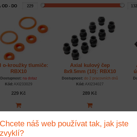
 OD - DO
l o-kroužky tlumiče:
Axial kulový čep
RBX10
8x9.5mm (10): RBX10
ú
Dostupnost:
na dotaz
Dostupnost:
do 2 pracovních dnů
Do
Kód:
AXI233029
Kód:
AXI234027
229 Kč
289 Kč
Chcete náš web používat tak, jak jste
zvyklí?