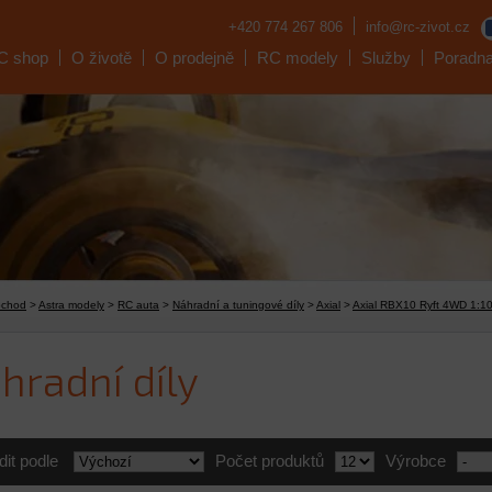
+420 774 267 806
info@rc-zivot.cz
C shop
O životě
O prodejně
RC modely
Služby
Poradn
bchod
>
Astra modely
>
RC auta
>
Náhradní a tuningové díly
>
Axial
>
Axial RBX10 Ryft 4WD 1:1
hradní díly
dit podle
Počet produktů
Výrobce