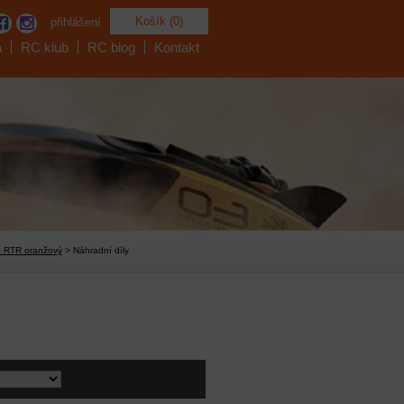
Košík (0)
přihlášení
a
RC klub
RC blog
Kontakt
0 RTR oranžový
> Náhradní díly