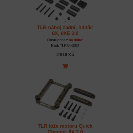
TLR náboj zadní, hliník:
8X, 8XE 2.0
Dostupnost:
na dotaz
Kód:
TLR344053
2 919 Kč
TLR lože motoru Quick
Change: 8X 2.0