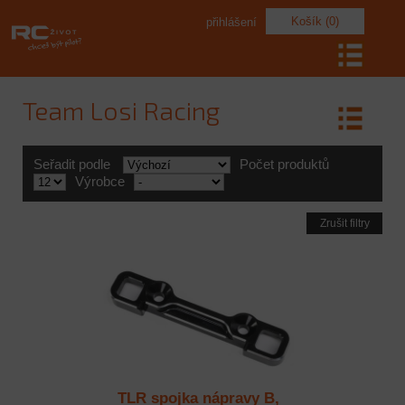
Košík (0)
přihlášení
Team Losi Racing
Seřadit podle
Počet produktů
Výrobce
Zrušit filtry
TLR spojka nápravy B,