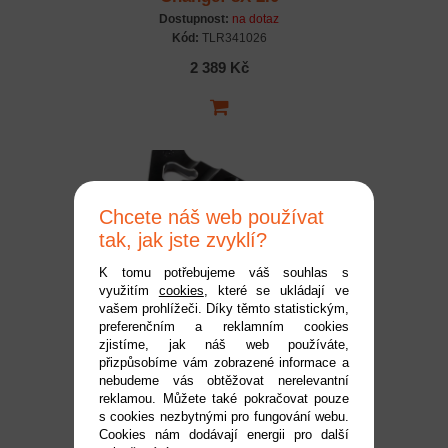
Dostupnost:
na dotaz
Kód:
TLR341026
2 389 Kč
Chcete náš web používat
tak, jak jste zvyklí?
K tomu potřebujeme váš souhlas s
využitím
cookies
, které se ukládají ve
TLR příčka šasi přední,
vašem prohlížeči. Díky těmto statistickým,
preferenčním a reklamním cookies
hliník: 8X, 8XE 2.0
zjistíme, jak náš web používáte,
Dostupnost:
na dotaz
přizpůsobíme vám zobrazené informace a
Kód:
TLR341025
nebudeme vás obtěžovat nerelevantní
reklamou. Můžete také pokračovat pouze
1 059 Kč
s cookies nezbytnými pro fungování webu.
Cookies nám dodávají energii pro další