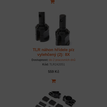
TLR náhon hřídele p/z
vylehčený (2): 8X
Dostupnost:
do 2 pracovních dnů
Kód:
TLR242051
559 Kč