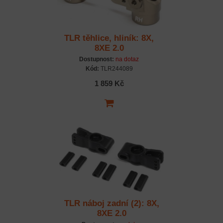
TLR těhlice, hliník: 8X,
8XE 2.0
Dostupnost:
na dotaz
Kód:
TLR244089
1 859 Kč
TLR náboj zadní (2): 8X,
8XE 2.0