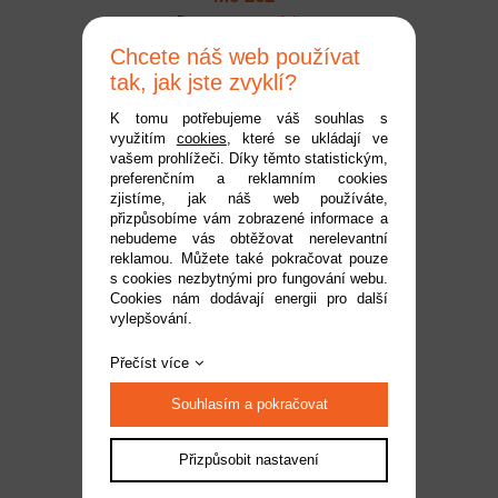
Dostupnost:
na dotaz
Kód:
EFL-1500
Chcete náš web používat
509 Kč
tak, jak jste zvyklí?
K tomu potřebujeme váš souhlas s
využitím
cookies
, které se ukládají ve
vašem prohlížeči. Díky těmto statistickým,
preferenčním a reklamním cookies
zjistíme, jak náš web používáte,
přizpůsobíme vám zobrazené informace a
nebudeme vás obtěžovat nerelevantní
reklamou. Můžete také pokračovat pouze
s cookies nezbytnými pro fungování webu.
Cookies nám dodávají energii pro další
vylepšování.
E-flite podvozek: UMX
Me 262
Přečíst více
Dostupnost:
na dotaz
Souhlasím a pokračovat
Kód:
EFL-1501
219 Kč
Přizpůsobit nastavení