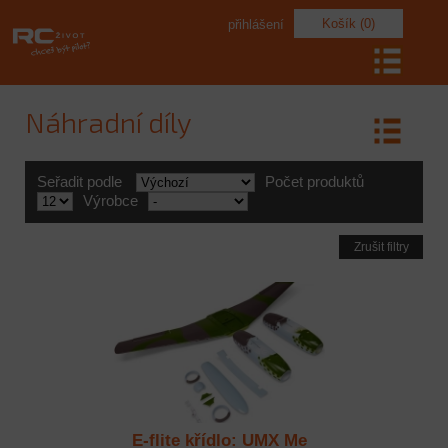
Košík (0)
přihlášení
Náhradní díly
Seřadit podle
Počet produktů
Výrobce
Zrušit filtry
E-flite křídlo: UMX Me