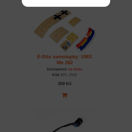
E-flite samolepky: UMX
Me 262
Dostupnost:
na dotaz
Kód:
EFL-1502
359 Kč