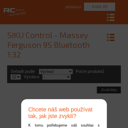
Košík (0)
přihlášení
SIKU Control - Massey
Ferguson 9S Bluetooth
1:32
Seřadit podle
Počet produktů
Výrobce
Zrušit filtry
Chcete náš web používat
tak, jak jste zvyklí?
K tomu potřebujeme váš souhlas s