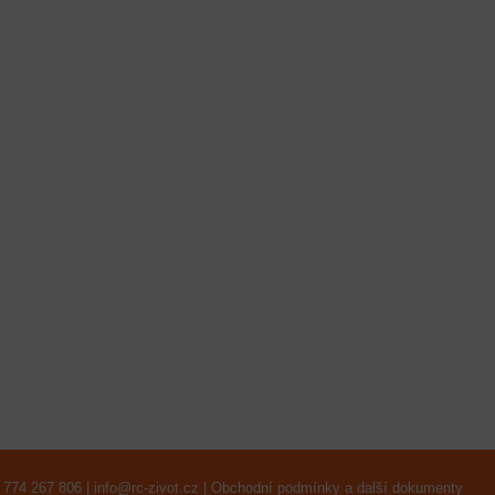
 774 267 806 |
info@rc-zivot.cz
|
Obchodní podmínky a další dokumenty