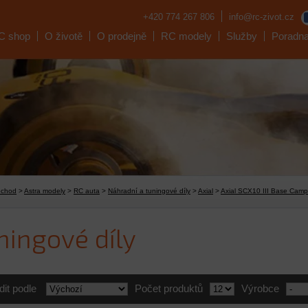
+420 774 267 806
info@rc-zivot.cz
C shop
O životě
O prodejně
RC modely
Služby
Poradn
bchod
>
Astra modely
>
RC auta
>
Náhradní a tuningové díly
>
Axial
>
Axial SCX10 III Base Cam
ningové díly
dit podle
Počet produktů
Výrobce