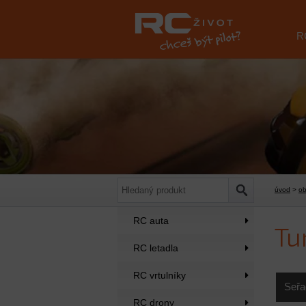
R
úvod
>
o
RC auta
Tu
RC letadla
RC vrtulníky
Seřa
RC drony