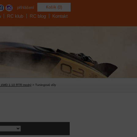
Košík (0)
přihlášení
a
RC klub
RC blog
Kontakt
p 4WD 1:10 RTR modrý
> Tuningové díly