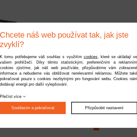
Chcete náš web používat tak, jak jste
zvyklí?
K tomu potřebujeme váš souhlas s využitím
cookies
, které se ukládají v
vašem prohlížeči. Díky těmto statistickým, preferenčním a reklamní
Line nárazník přední
cookies zjistíme, jak náš web používáte, přizpůsobíme vám zobrazen
0 Pre-Runner Rock
informace a nebudeme vás obtěžovat nerelevantní reklamou. Můžete tak
Crawler
Dostupnost:
na dotaz
pokračovat pouze s cookies nezbytnými pro fungování webu. Cookies ná
Kód:
PRO641400
dodávají energii pro další vylepšování.
829 Kč
Přečíst více
Souhlasím a pokračovat
Přizpůsobit nastavení
1