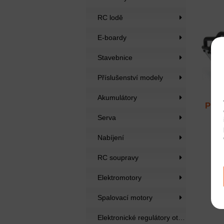
RC lodě
E-boardy
Stavebnice
Příslušenství modely
Akumulátory
Pro-
1:1
Serva
Nabíjení
RC soupravy
Elektromotory
Spalovací motory
Elektronické regulátory otáček