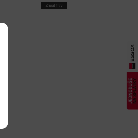
Zrušit filtry
e
m
é
é
m