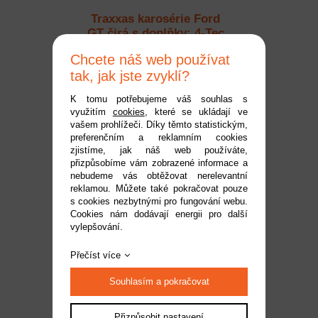
Traxxas karosérie Ford
GT čirá s doplňky: 4-Tec
2.0
Dostupnost:
na dotaz
Chcete náš web používat
Kód:
TRA8311
tak, jak jste zvyklí?
1 999 Kč
K tomu potřebujeme váš souhlas s
využitím
cookies
, které se ukládají ve
vašem prohlížeči. Díky těmto statistickým,
preferenčním a reklamním cookies
zjistíme, jak náš web používáte,
přizpůsobíme vám zobrazené informace a
nebudeme vás obtěžovat nerelevantní
reklamou. Můžete také pokračovat pouze
s cookies nezbytnými pro fungování webu.
Cookies nám dodávají energii pro další
vylepšování.
Traxxas karosérie Ford
Přečíst více
GT modrá: 4-Tec 2.0
Souhlasím a pokračovat
Dostupnost:
na dotaz
Kód:
TRA8311A
Přizpůsobit nastavení