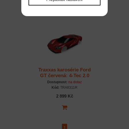
2 899 Kč
Traxxas karosérie Ford
GT červená: 4-Tec 2.0
Dostupnost:
na dotaz
Kód:
TRA8311R
2 899 Kč
1