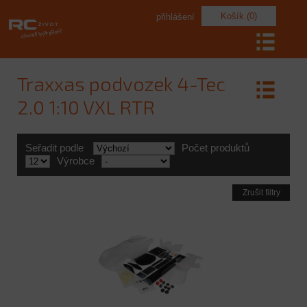
Košík (0)
přihlášení
Traxxas podvozek 4-Tec
2.0 1:10 VXL RTR
Seřadit podle
Počet produktů
Výrobce
Zrušit filtry