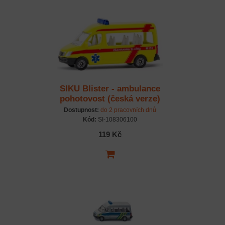
SIKU Blister - ambulance
pohotovost (česká verze)
1:50
Dostupnost:
do 2 pracovních dnů
Kód:
SI-108306100
119 Kč