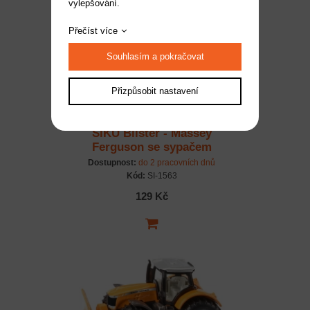
vylepšování.
Přečíst více
Souhlasím a pokračovat
Přizpůsobit nastavení
SIKU Blister - Massey
Ferguson se sypačem
soli 1:50
Dostupnost:
do 2 pracovních dnů
Kód:
SI-1563
129 Kč