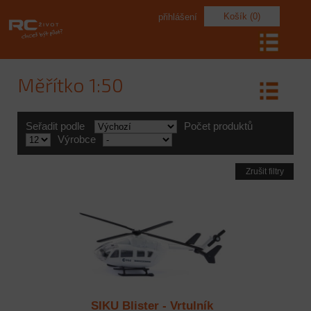
Košík (0)
přihlášení
Měřítko 1:50
Seřadit podle
Počet produktů
Výrobce
Zrušit filtry
SIKU Blister - Vrtulník