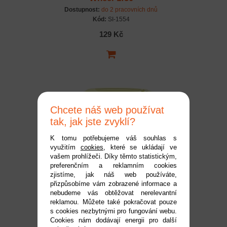
Dostupnost:
do 2 pracovních dnů
Kód:
SI-1554
129 Kč
Chcete náš web používat
tak, jak jste zvyklí?
K tomu potřebujeme váš souhlas s
využitím
cookies
, které se ukládají ve
SIKU Blister -
vašem prohlížeči. Díky těmto statistickým,
preferenčním a reklamním cookies
Voklswagen ID.Buzz
zjistíme, jak náš web používáte,
Dostupnost:
do 2 pracovních dnů
přizpůsobíme vám zobrazené informace a
Kód:
SI-1562
nebudeme vás obtěžovat nerelevantní
reklamou. Můžete také pokračovat pouze
129 Kč
s cookies nezbytnými pro fungování webu.
Cookies nám dodávají energii pro další