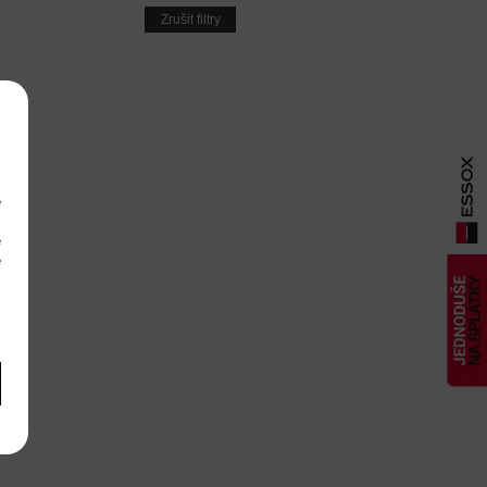
Zrušit filtry
e
m
é
é
m