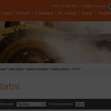
+420 774 267 806
info@rc-zivot.cz
C shop
O životě
O prodejně
RC modely
Služby
Poradn
bchod
>
Astra modely
>
Kabely a konektory
>
Kabely nabíjecí
> Ostatní
tatní
dit podle
Počet produktů