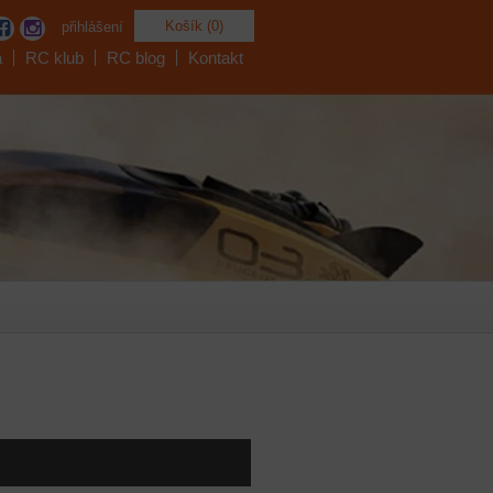
Košík (0)
přihlášení
a
RC klub
RC blog
Kontakt