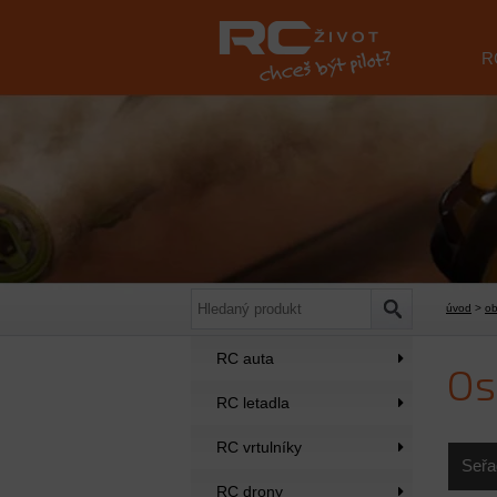
R
úvod
>
o
RC auta
Os
RC letadla
RC vrtulníky
Seřa
RC drony