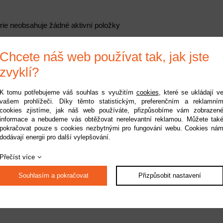
rie neobsahuje žádné aktivní položky
Chcete náš web používat tak, jak jste
zvyklí?
K tomu potřebujeme váš souhlas s využitím
cookies
, které se ukládají v
vašem prohlížeči. Díky těmto statistickým, preferenčním a reklamní
cookies zjistíme, jak náš web používáte, přizpůsobíme vám zobrazen
informace a nebudeme vás obtěžovat nerelevantní reklamou. Můžete tak
pokračovat pouze s cookies nezbytnými pro fungování webu. Cookies ná
dodávají energii pro další vylepšování.
Přečíst více
Souhlasím a pokračovat
Přizpůsobit nastavení