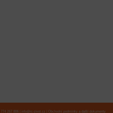
 774 267 806 |
info@rc-zivot.cz
|
Obchodní podmínky a další dokumenty