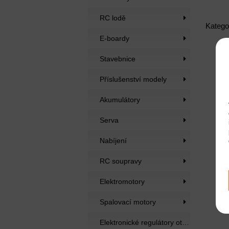
RC lodě
Katego
E-boardy
Stavebnice
Příslušenství modely
Akumulátory
Serva
Nabíjení
RC soupravy
Elektromotory
Spalovací motory
Elektronické regulátory otáček