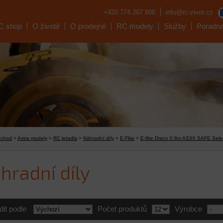
+420 774 267 806
info@rc-zivot.cz
C shop
O životě
O prodejně
RC modely
Služby
Poradn
bchod
>
Astra modely
>
RC letadla
>
Náhradní díly
>
E-Flite
>
E-flite Draco 0.8m AS3X SAFE Sele
hradní díly
dit podle
Počet produktů
Výrobce