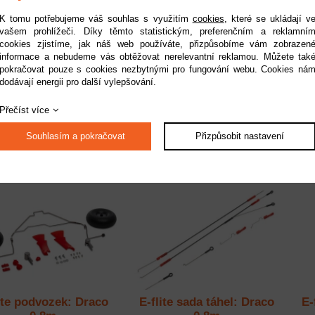
K tomu potřebujeme váš souhlas s využitím
cookies
, které se ukládají v
vašem prohlížeči. Díky těmto statistickým, preferenčním a reklamní
cookies zjistíme, jak náš web používáte, přizpůsobíme vám zobrazen
informace a nebudeme vás obtěžovat nerelevantní reklamou. Můžete tak
te kryt baterií: Draco
E-flite páky řízení: Draco
E
pokračovat pouze s cookies nezbytnými pro fungování webu. Cookies ná
0.8m
0.8m
dodávají energii pro další vylepšování.
Dostupnost:
na dotaz
Dostupnost:
na dotaz
Přečíst více
Kód:
EFL-1117
Kód:
EFL-1118
219 Kč
219 Kč
Souhlasím a pokračovat
Přizpůsobit nastavení
ite podvozek: Draco
E-flite sada táhel: Draco
E-