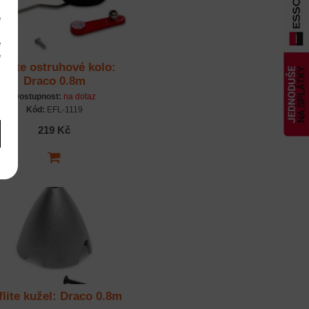
e
m
é
é
-flite ostruhové kolo:
m
Draco 0.8m
Dostupnost:
na dotaz
Kód:
EFL-1119
219 Kč
flite kužel: Draco 0.8m