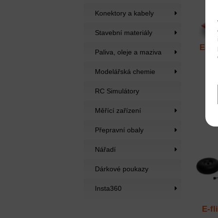
Konektory a kabely
Stavební materiály
E-fli
Paliva, oleje a maziva
Modelářská chemie
RC Simulátory
Měřící zařízení
Přepravní obaly
Nářadí
Dárkové poukazy
Insta360
E-fl