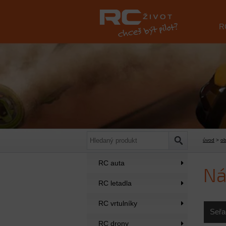
R
úvod
>
o
RC auta
Ná
RC letadla
RC vrtulníky
Seřa
RC drony