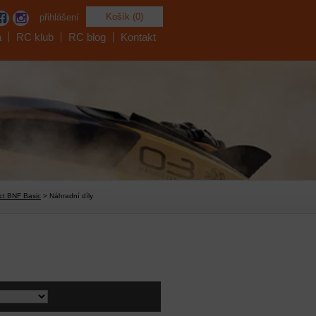
Košík (0)
přihlášení
a
RC klub
RC blog
Kontakt
ct BNF Basic
> Náhradní díly