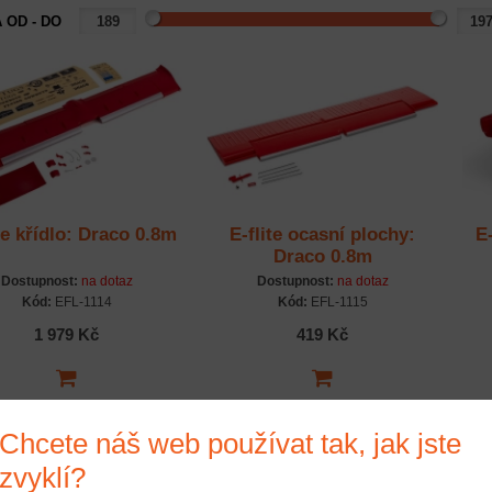
 OD - DO
te křídlo: Draco 0.8m
E-flite ocasní plochy:
E
Draco 0.8m
Dostupnost:
na dotaz
Dostupnost:
na dotaz
Kód:
EFL-1114
Kód:
EFL-1115
1 979 Kč
419 Kč
Chcete náš web používat tak, jak jste
zvyklí?