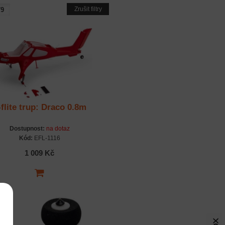
Zrušit filtry
-flite trup: Draco 0.8m
Dostupnost:
na dotaz
Kód:
EFL-1116
1 009 Kč