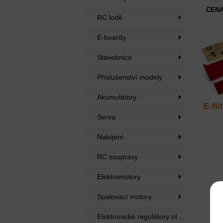
CENA
RC lodě
E-boardy
Stavebnice
Příslušenství modely
Akumulátory
E-fli
Serva
Nabíjení
RC soupravy
Elektromotory
Spalovací motory
Elektronické regulátory otáček