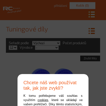
Košík (0)
přihlášení
Tuningové díly
Seřadit podle
Počet produktů
Výrobce
Zrušit filtry
Chcete náš web používat
tak, jak jste zvyklí?
K tomu potřebujeme váš souhlas s
využitím
cookies
, které se ukládají ve
H-Speed vložka pneu
vašem prohlížeči. Díky těmto statistickým,