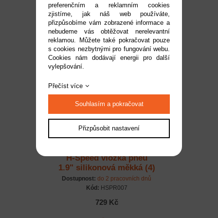
preferenčním a reklamním cookies
1.9" silikonová tvrdá (4)
zjistíme, jak náš web používáte,
Dostupnost:
do 2 pracovních dnů
přizpůsobíme vám zobrazené informace a
Kód:
HSPR006
nebudeme vás obtěžovat nerelevantní
reklamou. Můžete také pokračovat pouze
729 Kč
s cookies nezbytnými pro fungování webu.
Cookies nám dodávají energii pro další
vylepšování.
Přečíst více
Souhlasím a pokračovat
Přizpůsobit nastavení
H-Speed vložka pneu
1.9" silikonová měkká (4)
Dostupnost:
do 2 pracovních dnů
Kód:
HSPR007
729 Kč