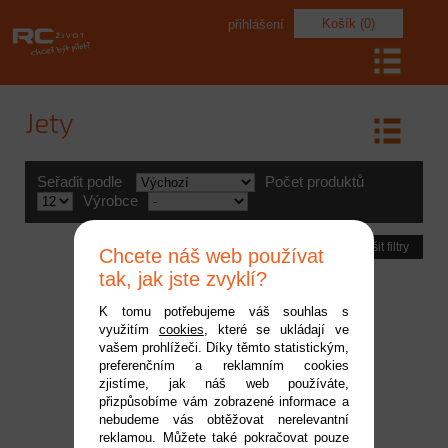
Košík (0)
přihlášení
Jety
Seřadit podle
Počet produktů
Výrobce
Zrušit filtry
Chcete náš web používat
tak, jak jste zvyklí?
K tomu potřebujeme váš souhlas s
využitím
cookies
, které se ukládají ve
vašem prohlížeči. Díky těmto statistickým,
preferenčním a reklamním cookies
zjistíme, jak náš web používáte,
přizpůsobíme vám zobrazené informace a
nebudeme vás obtěžovat nerelevantní
reklamou. Můžete také pokračovat pouze
Hangar 9 Aermacchi MB-