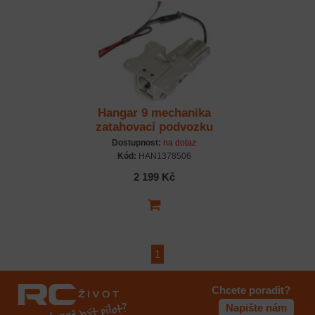
Hangar 9 mechanika
zatahovací podvozku
příďová: Hawk/T-45 140-
Dostupnost:
na dotaz
160N
Kód:
HAN1378506
2 199 Kč
1
Chcete poradit?
Napište nám