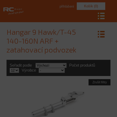
Košík (0)
přihlášení
Hangar 9 Hawk/T-45
140-160N ARF +
zatahovací podvozek
Seřadit podle
Počet produktů
Výrobce
Zrušit filtry