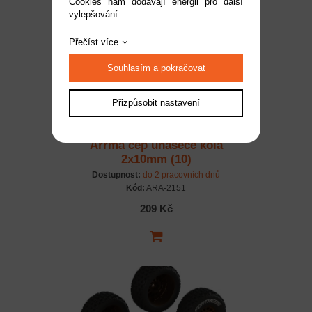
Cookies nám dodávají energii pro další
vylepšování.
Přečíst více
Souhlasím a pokračovat
Přizpůsobit nastavení
Arrma čep unašeče kola
2x10mm (10)
Dostupnost:
do 2 pracovních dnů
Kód:
ARA-2151
209 Kč