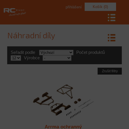
Košík (0)
přihlášení
Náhradní díly
Seřadit podle
Počet produktů
Výrobce
Zrušit filtry
Arrma ochranný