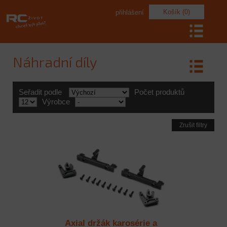
Košík (0)
přihlášení
Náhradní díly
Seřadit podle
Počet produktů
Výrobce
Zrušit filtry
Axial držák karosérie a