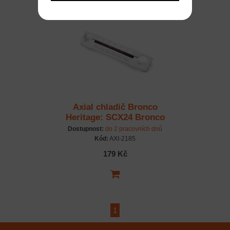
Axial chladič Bronco
Heritage: SCX24 Bronco
Dostupnost:
do 2 pracovních dnů
Kód:
AXI-2185
179 Kč
1