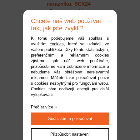
nárazníku: SCX24
Bronco
Dostupnost:
na dotaz
Kód:
AXI-2183
Chcete náš web používat
179 Kč
tak, jak jste zvyklí?
K tomu potřebujeme váš souhlas s
využitím
cookies
, které se ukládají ve
vašem prohlížeči. Díky těmto statistickým,
preferenčním a reklamním cookies
zjistíme, jak náš web používáte,
přizpůsobíme vám zobrazené informace a
nebudeme vás obtěžovat nerelevantní
reklamou. Můžete také pokračovat pouze
s cookies nezbytnými pro fungování webu.
Cookies nám dodávají energii pro další
vylepšování.
Axial disk kola 1.0
Bronco Heritage, bílý (4):
Přečíst více
SCX24
Dostupnost:
do 2 pracovních dnů
Souhlasím a pokračovat
Kód:
AXI-2184
179 Kč
Přizpůsobit nastavení