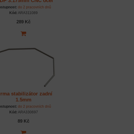
DP 3.175mm CNC ocel
stupnost:
do 2 pracovních dnů
Kód:
ARA311089
289 Kč
rma stabilizátor zadní
1.5mm
stupnost:
do 2 pracovních dnů
Kód:
ARA330697
89 Kč