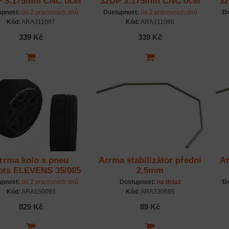
 3.175mm CNC ocel
32DP 3.175mm CNC ocel
32
upnost:
do 2 pracovních dnů
Dostupnost:
do 2 pracovních dnů
Do
Kód:
ARA311087
Kód:
ARA311088
339 Kč
339 Kč
rrma kolo s pneu
Arrma stabilizátor přední
Ar
ots ELEVENS 35/085
2.5mm
2.4 (2)
upnost:
do 2 pracovních dnů
Dostupnost:
na dotaz
Do
Kód:
ARA550093
Kód:
ARA330695
829 Kč
89 Kč