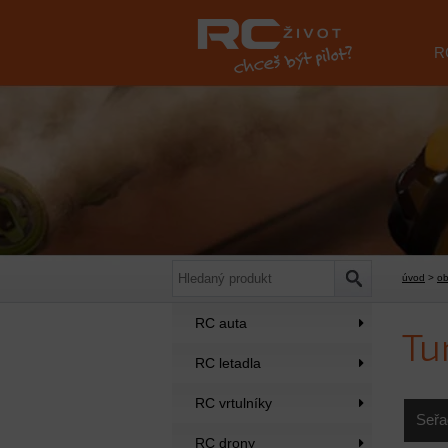
R
úvod
>
o
RC auta
Tu
RC letadla
RC vrtulníky
Seřa
RC drony