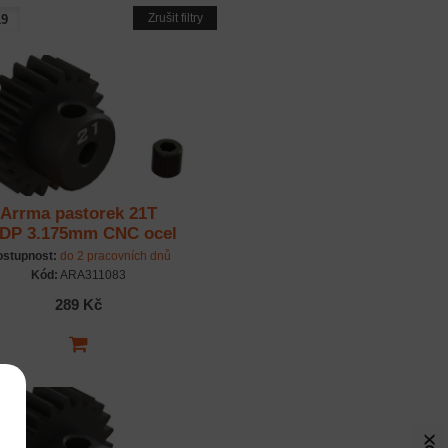
Zrušit filtry
Arrma pastorek 21T
DP 3.175mm CNC ocel
stupnost:
do 2 pracovních dnů
Kód:
ARA311083
289 Kč