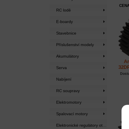
CENA
RC lodě
E-boardy
Stavebnice
Příslušenství modely
Akumulátory
Ar
32DP
Serva
Dost
Nabíjení
RC soupravy
Elektromotory
Spalovací motory
Elektronické regulátory otáček