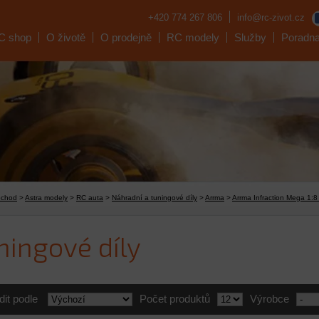
+420 774 267 806
info@rc-zivot.cz
C shop
O životě
O prodejně
RC modely
Služby
Poradn
bchod
>
Astra modely
>
RC auta
>
Náhradní a tuningové díly
>
Arrma
>
Arrma Infraction Mega 1:
ningové díly
dit podle
Počet produktů
Výrobce