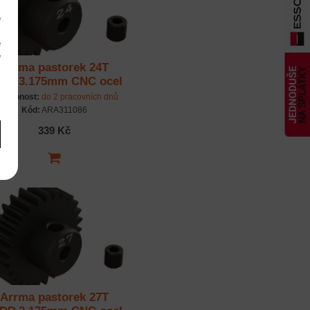
e
m
é
é
Arrma pastorek 24T
m
DP 3.175mm CNC ocel
stupnost:
do 2 pracovních dnů
Kód:
ARA311086
339 Kč
Arrma pastorek 27T