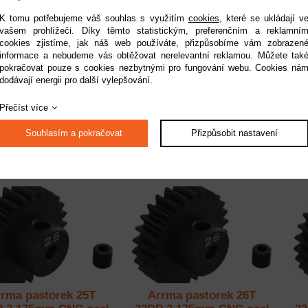
K tomu potřebujeme váš souhlas s využitím
cookies
, které se ukládají v
vašem prohlížeči. Díky těmto statistickým, preferenčním a reklamní
cookies zjistíme, jak náš web používáte, přizpůsobíme vám zobrazen
informace a nebudeme vás obtěžovat nerelevantní reklamou. Můžete tak
rma pastorek 22T
Arrma pastorek 23T
pokračovat pouze s cookies nezbytnými pro fungování webu. Cookies ná
 3.175mm CNC ocel
32DP 3.175mm CNC ocel
32
dodávají energii pro další vylepšování.
upnost:
do 2 pracovních dnů
Dostupnost:
do 2 pracovních dnů
Do
Přečíst více
Kód:
ARA311084
Kód:
ARA311085
339 Kč
339 Kč
Souhlasím a pokračovat
Přizpůsobit nastavení
rma pastorek 25T
Arrma pastorek 26T