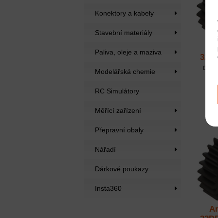
Konektory a kabely
Stavební materiály
Ar
Paliva, oleje a maziva
32DP
Dost
Modelářská chemie
RC Simulátory
Měřící zařízení
Přepravní obaly
Nářadí
Dárkové poukazy
Insta360
Ar