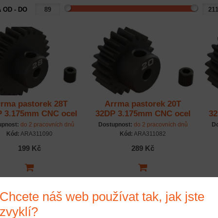
 OD - DO
rma pastorek 28T
Arrma pastorek 20T
 3.175mm CNC ocel
32DP 3.175mm CNC ocel
32
upnost:
do 2 pracovních dnů
Dostupnost:
do 2 pracovních dnů
Do
Kód:
ARA311090
Kód:
ARA311082
199 Kč
289 Kč
Chcete náš web používat tak, jak jste
zvyklí?