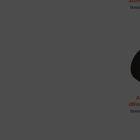
32DP
Dost
A
dBo
Dost