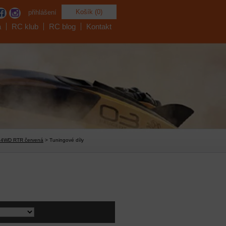
Košík (0)
přihlášení
a
RC klub
RC blog
Kontakt
8 4WD RTR červená
> Tuningové díly