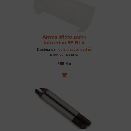
Arrma křídlo zadní
Infraction 6S BLX
nenabarvené
Dostupnost:
do 2 pracovních dnů
Kód:
ARA480024
289 Kč