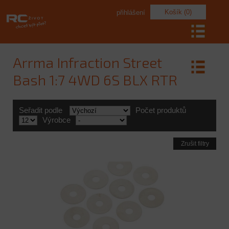
Košík (0)
přihlášení
Arrma Infraction Street
Bash 1:7 4WD 6S BLX RTR
Seřadit podle
Počet produktů
Výrobce
Zrušit filtry