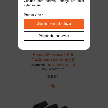
Cookies nám dodávají energii pro další
vylepšování.
Přečíst více
Souhlasím a pokračovat
Přizpůsobit nastavení
Arrma O-kroužek P-5
4.5x1.5mm červený (4)
Dostupnost:
do 2 pracovních dnů
Kód:
ARAC7452
119 Kč