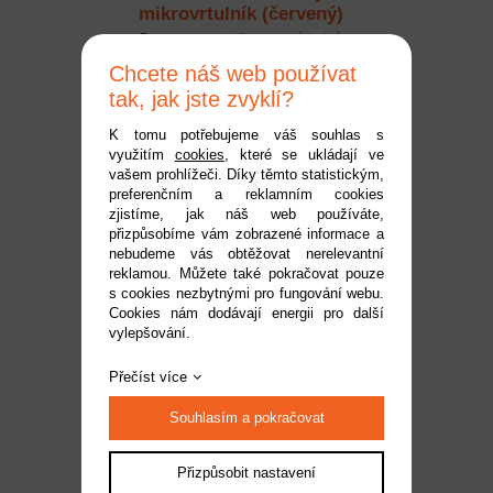
mikrovrtulník (červený)
Dostupnost:
do 2 pracovních dnů
Kód:
SYS107R
Chcete náš web používat
899 Kč
tak, jak jste zvyklí?
K tomu potřebujeme váš souhlas s
využitím
cookies
, které se ukládají ve
vašem prohlížeči. Díky těmto statistickým,
preferenčním a reklamním cookies
zjistíme, jak náš web používáte,
přizpůsobíme vám zobrazené informace a
nebudeme vás obtěžovat nerelevantní
reklamou. Můžete také pokračovat pouze
s cookies nezbytnými pro fungování webu.
Cookies nám dodávají energii pro další
vylepšování.
Syma S39H RC Vrtulník
Přečíst více
Dostupnost:
na dotaz
Souhlasím a pokračovat
Kód:
SYS39H
1 190 Kč
Přizpůsobit nastavení