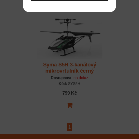
Syma S5H 3-kanálový
mikrovrtulník černý
Dostupnost:
na dotaz
Kód:
SYS5H
799 Kč
1