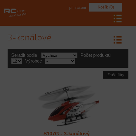
Košík (0)
přihlášení
3-kanálové
Seřadit podle
Počet produktů
Výrobce
Zrušit filtry
S107G - 3-kanálový