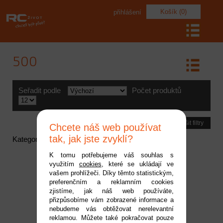
Košík (0)
přihlášení
500
Seřadit podle
Počet produktů
Zrušit filtry
Chcete náš web používat
tak, jak jste zvyklí?
Kategorie neobsahuje žádné aktivní položky
K tomu potřebujeme váš souhlas s
využitím
cookies
, které se ukládají ve
vašem prohlížeči. Díky těmto statistickým,
preferenčním a reklamním cookies
zjistíme, jak náš web používáte,
přizpůsobíme vám zobrazené informace a
nebudeme vás obtěžovat nerelevantní
reklamou. Můžete také pokračovat pouze