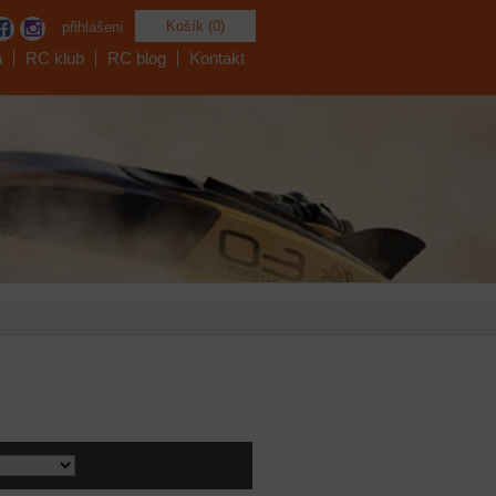
Košík (0)
přihlášení
a
RC klub
RC blog
Kontakt