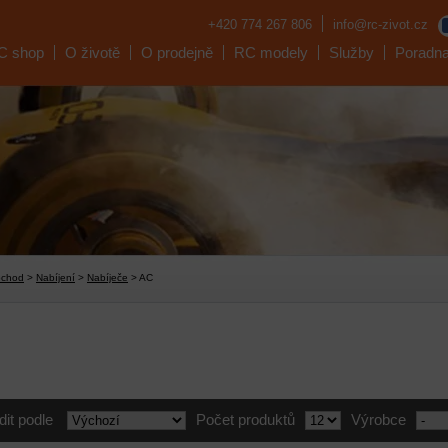
+420 774 267 806
info@rc-zivot.cz
C shop
O životě
O prodejně
RC modely
Služby
Poradn
bchod
>
Nabíjení
>
Nabíječe
> AC
dit podle
Počet produktů
Výrobce