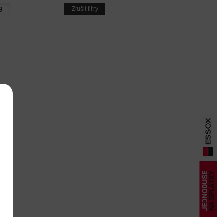
Zrušit filtry
e
m
é
é
m