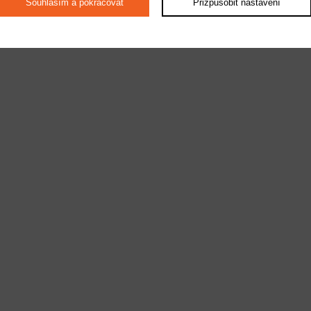
Souhlasím a pokračovat
Přizpůsobit nastavení