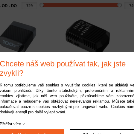
 OD - DO
Chcete náš web používat tak, jak jste
Y RC PDC100 100W
SKY RC e4S nabíječ
USB-C síťový
zvyklí?
nabíječ/zdroj
upnost:
do 2 pracovních dnů
Dostupnost:
do 2 pracovních dnů
Kód:
3SK20028-02
Kód:
3SK10229-01
K tomu potřebujeme váš souhlas s využitím
cookies
, které se ukládají v
vašem prohlížeči. Díky těmto statistickým, preferenčním a reklamní
729 Kč
749 Kč
cookies zjistíme, jak náš web používáte, přizpůsobíme vám zobrazen
informace a nebudeme vás obtěžovat nerelevantní reklamou. Můžete tak
pokračovat pouze s cookies nezbytnými pro fungování webu. Cookies ná
dodávají energii pro další vylepšování.
1
Přečíst více