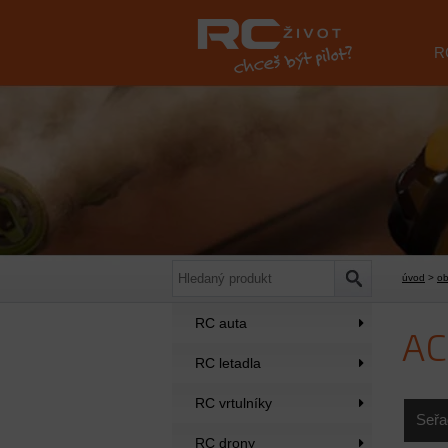
R
úvod
>
o
RC auta
AC
RC letadla
RC vrtulníky
Seřa
RC drony