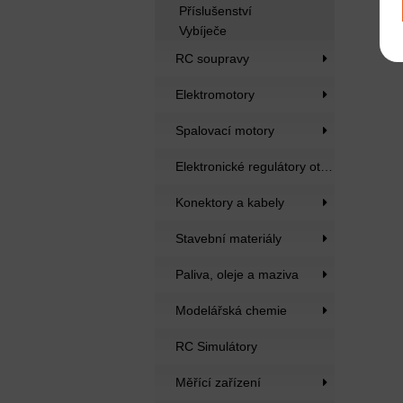
Příslušenství
Vybíječe
RC soupravy
Elektromotory
Spalovací motory
Elektronické regulátory otáček
Konektory a kabely
Stavební materiály
Paliva, oleje a maziva
Modelářská chemie
RC Simulátory
Měřící zařízení