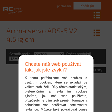
Košík (0)
přihlášení
Arrma servo ADS-5 V2
4.5kg.cm
Seřadit podle
Počet produktů
Výrobce
Chcete náš web používat
tak, jak jste zvyklí?
Zrušit filtry
K tomu potřebujeme váš souhlas s
využitím
cookies
, které se ukládají ve
vašem prohlížeči. Díky těmto statistickým,
preferenčním a reklamním cookies
zjistíme, jak náš web používáte,
přizpůsobíme vám zobrazené informace a
nebudeme vás obtěžovat nerelevantní
reklamou. Můžete také pokračovat pouze