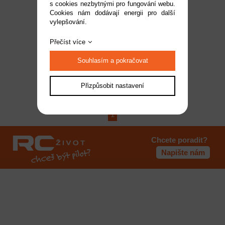
s cookies nezbytnými pro fungování webu.
Arrma převody plast:
Cookies nám dodávají energii pro další
vylepšování.
ADS-5 V2
Dostupnost:
do 2 pracovních dnů
Přečíst více
Kód:
ARAM1049
199 Kč
Souhlasím a pokračovat
Přizpůsobit nastavení
1
Chcete poradit?
Napište nám