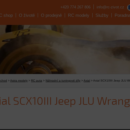
+420 774 267 806
info@rc-zivot.cz
C shop
O životě
O prodejně
RC modely
Služby
Poradn
bchod
>
Astra modely
>
RC auta
>
Náhradní a tuningové díly
>
Axial
> Axial SCX10III Jeep JLU W
ial SCX10III Jeep JLU Wran