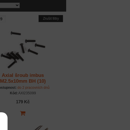
Zrušit filtry
Axial šroub imbus
M2.5x10mm BH (10)
stupnost:
do 2 pracovních dnů
Kód:
AXI235099
179 Kč