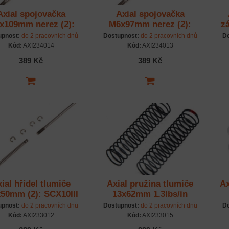
Axial spojovačka
Axial spojovačka
x109mm nerez (2):
M6x97mm nerez (2):
z
SCX10III
SCX10III
upnost:
do 2 pracovních dnů
Dostupnost:
do 2 pracovních dnů
Do
Kód:
AXI234014
Kód:
AXI234013
389 Kč
389 Kč
ial hřídel tlumiče
Axial pružina tlumiče
Ax
50mm (2): SCX10III
13x62mm 1.3lbs/in
červená Soft (2)
upnost:
do 2 pracovních dnů
Dostupnost:
do 2 pracovních dnů
Do
Kód:
AXI233012
Kód:
AXI233015