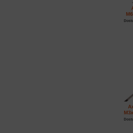
M6
Dost
Ax
M3x
Dost