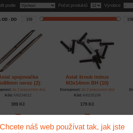
dit podle
Počet produktů
Výrobce
 OD - DO
Axial spojovačka
Axial šroub imbus
x88mm nerez (2):
M3x14mm BH (10)
SCX10III
upnost:
do 2 pracovních dnů
Dostupnost:
do 2 pracovních dnů
Do
Kód:
AXI234012
Kód:
AXI235109
389 Kč
179 Kč
Chcete náš web používat tak, jak jste