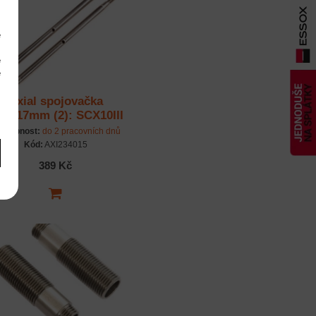
e
m
é
é
m
Axial spojovačka
x117mm (2): SCX10III
stupnost:
do 2 pracovních dnů
Kód:
AXI234015
389 Kč