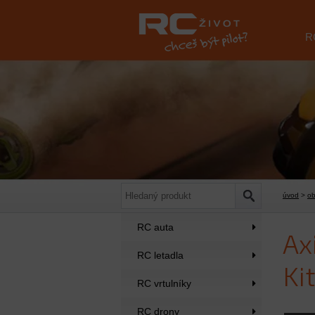
R
úvod
>
o
RC auta
Ax
RC letadla
Kit
RC vrtulníky
RC drony