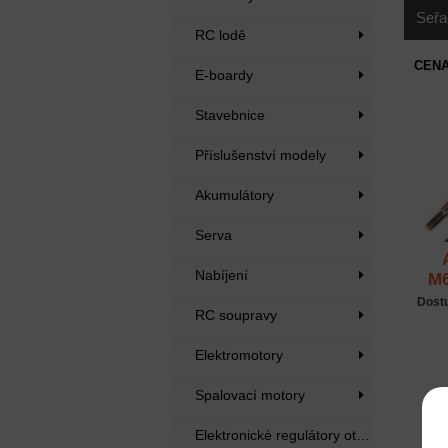
Seřa
RC lodě
CENA
E-boardy
Stavebnice
Příslušenství modely
Akumulátory
Serva
Nabíjení
M6
Dost
RC soupravy
Elektromotory
Spalovací motory
Elektronické regulátory otáček