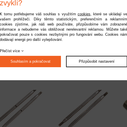
zvyklí?
K tomu potřebujeme váš souhlas s využitím
cookies
, které se ukládají v
vašem prohlížeči. Díky těmto statistickým, preferenčním a reklamní
cookies zjistíme, jak náš web používáte, přizpůsobíme vám zobrazen
informace a nebudeme vás obtěžovat nerelevantní reklamou. Můžete tak
pokračovat pouze s cookies nezbytnými pro fungování webu. Cookies ná
dodávají energii pro další vylepšování.
xial šroub imbus
Axial šroub imbus
2.5x10mm CH (10)
M2x14mm CH (10)
M6
Přečíst více
upnost:
do 2 pracovních dnů
Dostupnost:
na dotaz
Do
Kód:
AXI235014
Kód:
AXI235007
Souhlasím a pokračovat
Přizpůsobit nastavení
179 Kč
179 Kč