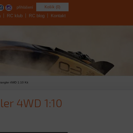
Košík (0)
přihlášení
a
RC klub
RC blog
Kontakt
rangler 4WD 1:10 Kit
gler 4WD 1:10