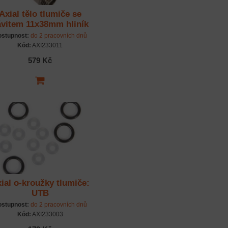
Axial tělo tlumiče se
ávitem 11x38mm hliník
(2): SCX10III
stupnost:
do 2 pracovních dnů
Kód:
AXI233011
579 Kč
ial o-kroužky tlumiče:
UTB
stupnost:
do 2 pracovních dnů
Kód:
AXI233003