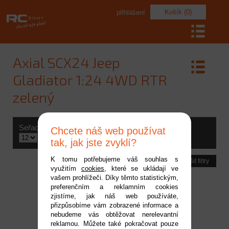
Košík (0)
přihlášení
Axial SCX24 Jeep
Gladiator 1:24 4WD RTR
zelený
Seřadit podle
Počet produktů
Chcete náš web používat
Výrobce
tak, jak jste zvyklí?
K tomu potřebujeme váš souhlas s
Zrušit filtry
využitím
cookies
, které se ukládají ve
vašem prohlížeči. Díky těmto statistickým,
preferenčním a reklamním cookies
zjistíme, jak náš web používáte,
přizpůsobíme vám zobrazené informace a
nebudeme vás obtěžovat nerelevantní
reklamou. Můžete také pokračovat pouze