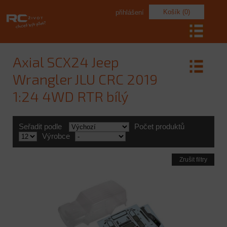
Košík (0)
přihlášení
Axial SCX24 Jeep
Wrangler JLU CRC 2019
1:24 4WD RTR bílý
Seřadit podle
Počet produktů
Výrobce
Zrušit filtry