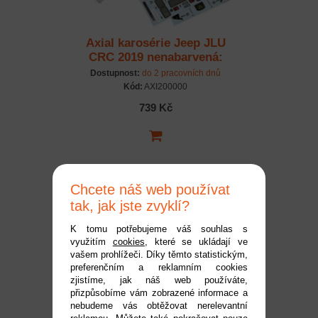
Axial karosérie Jeep JLU
CRC 2019 nenabarvená:
SCX24
Dostupnost:
do 2 pracovních dnů
Kód:
AXI200000
739 Kč
Chcete náš web používat
tak, jak jste zvyklí?
K tomu potřebujeme váš souhlas s
využitím
cookies
, které se ukládají ve
vašem prohlížeči. Díky těmto statistickým,
preferenčním a reklamním cookies
Axial nárazník zadní:
zjistíme, jak náš web používáte,
SCX24
přizpůsobíme vám zobrazené informace a
nebudeme vás obtěžovat nerelevantní
Dostupnost:
do 2 pracovních dnů