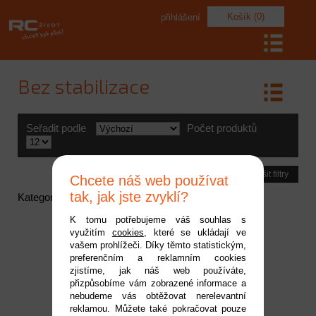
Košík (0)
přihlášení
Bez stabilizace
Seřadit podle
Počet produktů
Zrušit filtry
Chcete náš web používat
tak, jak jste zvyklí?
Kategorie neobsahuje žádné aktivní položky
K tomu potřebujeme váš souhlas s
využitím
cookies
, které se ukládají ve
vašem prohlížeči. Díky těmto statistickým,
preferenčním a reklamním cookies
zjistíme, jak náš web používáte,
přizpůsobíme vám zobrazené informace a
nebudeme vás obtěžovat nerelevantní
reklamou. Můžete také pokračovat pouze