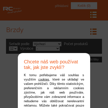
Košík (0)
přihlášení
Brzdy
Seřadit podle
Počet produktů
Výrobce
Zrušit filtry
Chcete náš web používat
tak, jak jste zvyklí?
K tomu potřebujeme váš souhlas s
využitím
cookies
, které se ukládají ve
vašem prohlížeči. Díky těmto statistickým,
preferenčním a reklamním cookies
zjistíme, jak náš web používáte,
přizpůsobíme vám zobrazené informace a
nebudeme vás obtěžovat nerelevantní
reklamou. Můžete také pokračovat pouze
Progresivní brzdový