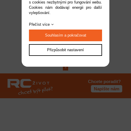
s cookies nezbytnými pro fungování webu.
COREL Sada plachet
Cookies nám dodávají energii pro další
vylepšování.
Flying Fish
Dostupnost:
na dotaz
Přečíst více
Kód:
KR-61995
1 719 Kč
Souhlasím a pokračovat
Přizpůsobit nastavení
1
Chcete poradit?
Napište nám