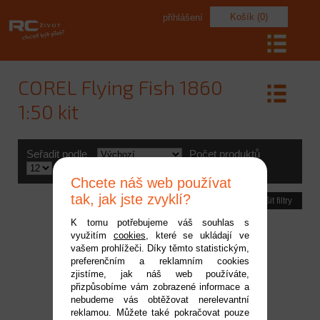
Košík (0)
přihlášení
COREL Flying Fish 1860
1:50 kit
Seřadit podle
Počet produktů
Výrobce
Chcete náš web používat
tak, jak jste zvyklí?
Zrušit filtry
K tomu potřebujeme váš souhlas s
využitím
cookies
, které se ukládají ve
vašem prohlížeči. Díky těmto statistickým,
preferenčním a reklamním cookies
zjistíme, jak náš web používáte,
přizpůsobíme vám zobrazené informace a
nebudeme vás obtěžovat nerelevantní
reklamou. Můžete také pokračovat pouze