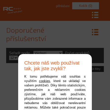
Košík (0)
přihlášení
Doporučené
příslušenství
Seřadit podle
Počet produktů
Výrobce
Chcete náš web používat
tak, jak jste zvyklí?
Zrušit filtry
K tomu potřebujeme váš souhlas s
využitím
cookies
, které se ukládají ve
vašem prohlížeči. Díky těmto statistickým,
preferenčním a reklamním cookies
zjistíme, jak náš web používáte,
přizpůsobíme vám zobrazené informace a
nebudeme vás obtěžovat nerelevantní
reklamou. Můžete také pokračovat pouze