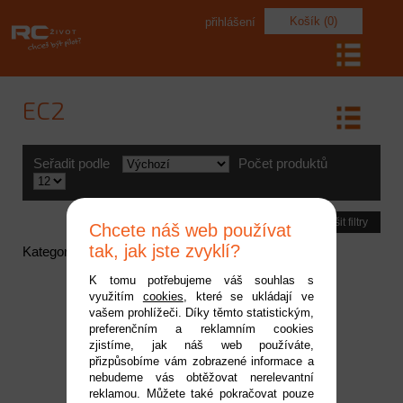
Košík (0)
přihlášení
EC2
Seřadit podle
Počet produktů
Zrušit filtry
Chcete náš web používat
tak, jak jste zvyklí?
Kategorie neobsahuje žádné aktivní položky
K tomu potřebujeme váš souhlas s
využitím
cookies
, které se ukládají ve
vašem prohlížeči. Díky těmto statistickým,
preferenčním a reklamním cookies
zjistíme, jak náš web používáte,
přizpůsobíme vám zobrazené informace a
nebudeme vás obtěžovat nerelevantní
reklamou. Můžete také pokračovat pouze