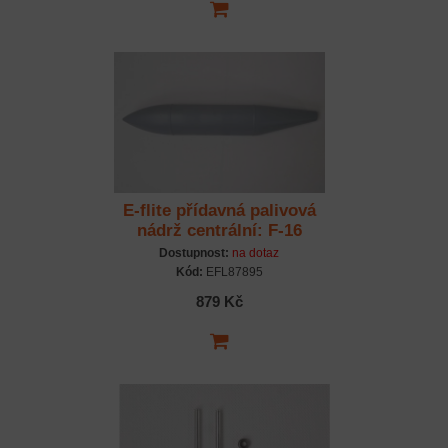
E-flite přídavná palivová
nádrž centrální: F-16
Falcon 80mm
Dostupnost:
na dotaz
Kód:
EFL87895
879 Kč