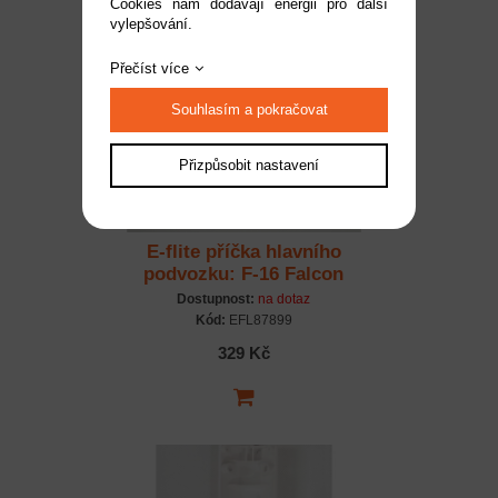
Cookies nám dodávají energii pro další
vylepšování.
Přečíst více
Souhlasím a pokračovat
Přizpůsobit nastavení
E-flite příčka hlavního
podvozku: F-16 Falcon
80mm
Dostupnost:
na dotaz
Kód:
EFL87899
329 Kč