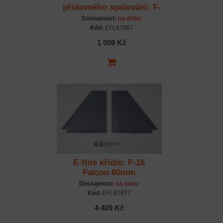
přídavného spalování: F-
16 Falcon 80mm
Dostupnost:
na dotaz
Kód:
EFL87897
1 009 Kč
E-flite křídlo: F-16
Falcon 80mm
Dostupnost:
na dotaz
Kód:
EFL87877
4 409 Kč