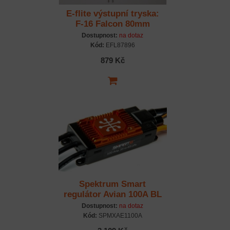
E-flite výstupní tryska:
F-16 Falcon 80mm
Dostupnost:
na dotaz
Kód:
EFL87896
879 Kč
Spektrum Smart
regulátor Avian 100A BL
3-6S Verze A
Dostupnost:
na dotaz
Kód:
SPMXAE1100A