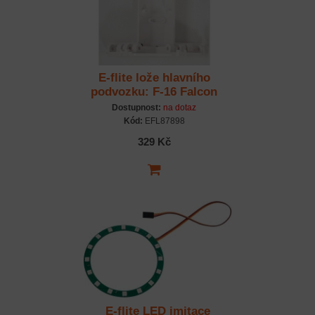
E-flite lože hlavního
podvozku: F-16 Falcon
80mm
Dostupnost:
na dotaz
Kód:
EFL87898
329 Kč
E-flite LED imitace