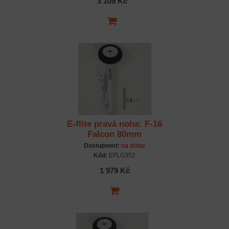
3 109 Kč
E-flite pravá noha: F-16
Falcon 80mm
Dostupnost:
na dotaz
Kód:
EFLG352
1 979 Kč