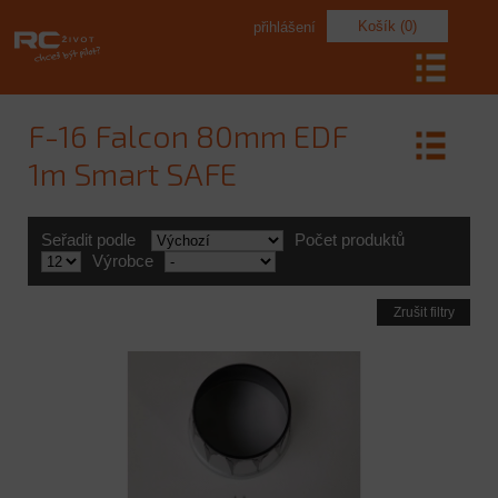
Košík (0)
přihlášení
F-16 Falcon 80mm EDF
1m Smart SAFE
Seřadit podle
Počet produktů
Výrobce
Zrušit filtry