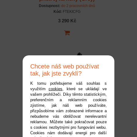
Dostupnost:
do 2 pracovních dnů
Kód:
FTEKICFG
3 290 Kč
Chcete náš web používat
tak, jak jste zvyklí?
K tomu potřebujeme váš souhlas s
využitím
cookies
, které se ukládají ve
KiCA Nástavec na
vašem prohlížeči. Díky těmto statistickým,
preferenčním a reklamním cookies
vysávání pro Jet Fan 2 /
zjistíme, jak náš web používáte,
2S
Dostupnost:
do 2 pracovních dnů
přizpůsobíme vám zobrazené informace a
Kód:
FTKTFV
nebudeme vás obtěžovat nerelevantní
reklamou. Můžete také pokračovat pouze
199 Kč
s cookies nezbytnými pro fungování webu.
Cookies nám dodávají energii pro další