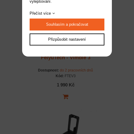
vylepšování.
Přečíst více
Souhlasím a pokračovat
Přizpůsobit nastavení
FeiyuTech - Vimble 3
Dostupnost:
do 2 pracovních dnů
Kód:
FTEV3
1 990 Kč