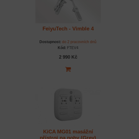
FeiyuTech - Vimble 4
Dostupnost:
do 2 pracovních dnů
Kód:
FTEV4
2 990 Kč
KiCA MG01 masážní
přístroj na nohy (Grey)