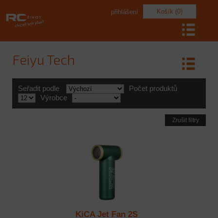
Košík (0)
přihlášení
Feiyu Tech
Seřadit podle
Počet produktů
Výrobce
Zrušit filtry
KiCA Jet Fan 2S