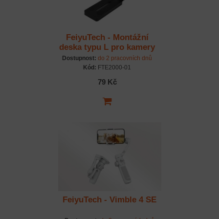
FeiyuTech - Montážní
deska typu L pro kamery
VDSLR pro gimbaly
Dostupnost:
do 2 pracovních dnů
AK2000S a AK2000C
Kód:
FTE2000-01
79 Kč
FeiyuTech - Vimble 4 SE