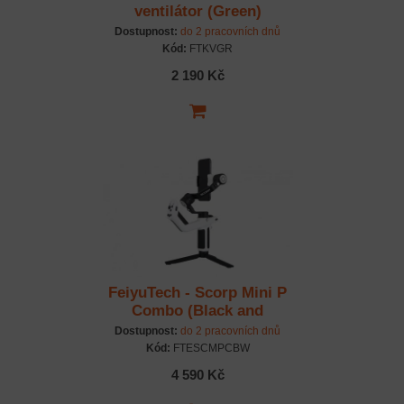
ventilátor (Green)
Dostupnost:
do 2 pracovních dnů
Kód:
FTKVGR
2 190 Kč
FeiyuTech - Scorp Mini P
Combo (Black and
White)
Dostupnost:
do 2 pracovních dnů
Kód:
FTESCMPCBW
4 590 Kč