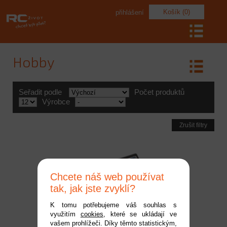
Košík (0)
přihlášení
Hobby
Seřadit podle
Počet produktů
Výrobce
Zrušit filtry
Chcete náš web používat
tak, jak jste zvyklí?
K tomu potřebujeme váš souhlas s
využitím
cookies
, které se ukládají ve
ANTIX by LRP 4100mAh -
vašem prohlížeči. Díky těmto statistickým,