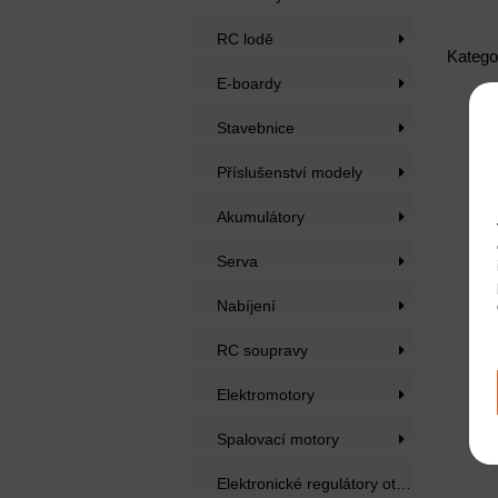
RC lodě
Katego
E-boardy
Stavebnice
Příslušenství modely
Akumulátory
Serva
Nabíjení
RC soupravy
Elektromotory
Spalovací motory
Elektronické regulátory otáček