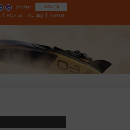
Košík (0)
přihlášení
a
RC klub
RC blog
Kontakt