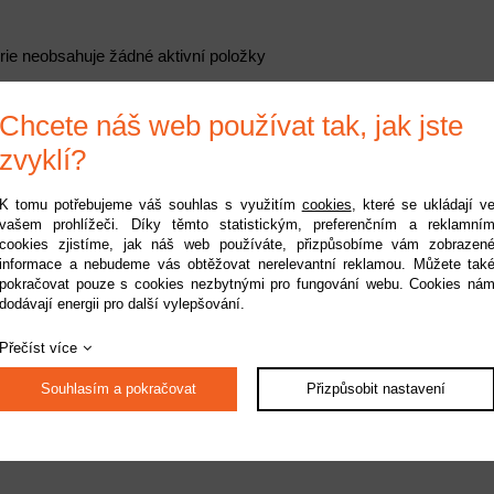
rie neobsahuje žádné aktivní položky
Chcete náš web používat tak, jak jste
zvyklí?
K tomu potřebujeme váš souhlas s využitím
cookies
, které se ukládají v
vašem prohlížeči. Díky těmto statistickým, preferenčním a reklamní
cookies zjistíme, jak náš web používáte, přizpůsobíme vám zobrazen
informace a nebudeme vás obtěžovat nerelevantní reklamou. Můžete tak
pokračovat pouze s cookies nezbytnými pro fungování webu. Cookies ná
dodávají energii pro další vylepšování.
Přečíst více
Souhlasím a pokračovat
Přizpůsobit nastavení