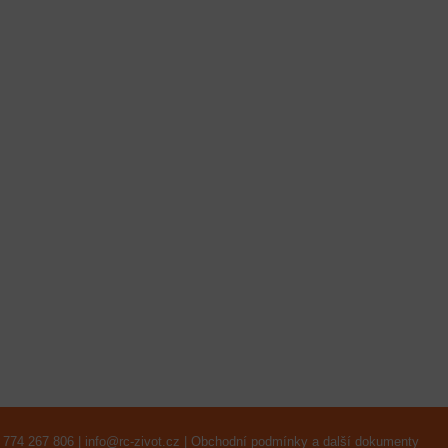
 774 267 806 |
info@rc-zivot.cz
|
Obchodní podmínky a další dokumenty