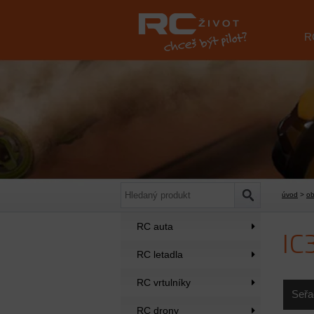
R
úvod
>
o
RC auta
IC3
RC letadla
RC vrtulníky
Seřa
RC drony