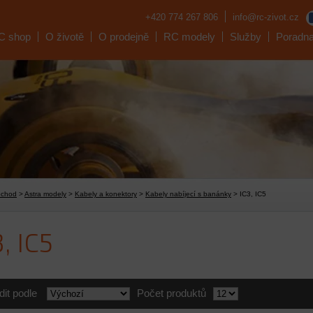
+420 774 267 806
info@rc-zivot.cz
C shop
O životě
O prodejně
RC modely
Služby
Poradn
bchod
>
Astra modely
>
Kabely a konektory
>
Kabely nabíjecí s banánky
> IC3, IC5
, IC5
dit podle
Počet produktů