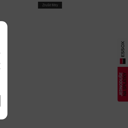
Zrušit filtry
e
m
é
é
m