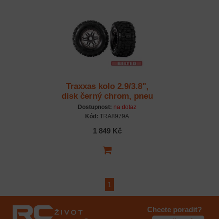
Traxxas kolo 2.9/3.8",
disk černý chrom, pneu
Sledgehammer All-
Dostupnost:
na dotaz
Terrain belted (2)
Kód:
TRA8979A
1 849 Kč
1
Chcete poradit?