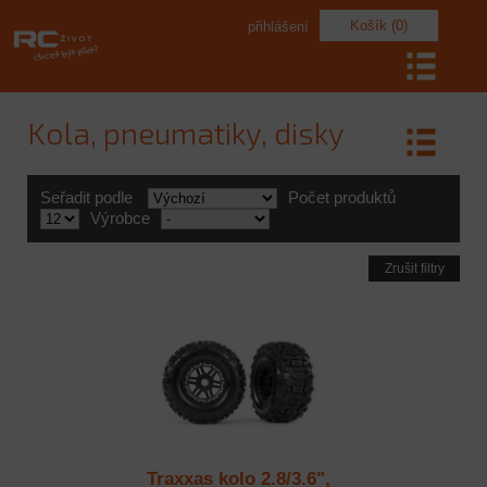
Košík (0)
přihlášení
Kola, pneumatiky, disky
Seřadit podle
Počet produktů
Výrobce
Zrušit filtry
Traxxas kolo 2.8/3.6",