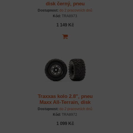
disk černý, pneu
Sledgehammer (2)
Dostupnost:
do 2 pracovních dnů
Kód:
TRA8973
1 149 Kč
Traxxas kolo 2.8", pneu
Maxx All-Terrain, disk
černý (2)
Dostupnost:
do 2 pracovních dnů
Kód:
TRA8972
1 099 Kč