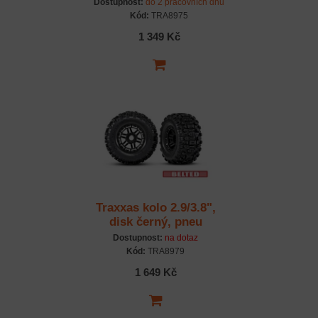
Terrain (belted) (2)
Dostupnost:
do 2 pracovních dnů
Kód:
TRA8975
1 349 Kč
Traxxas kolo 2.9/3.8",
disk černý, pneu
Sledgehammer All-
Dostupnost:
na dotaz
Terrain belted (2)
Kód:
TRA8979
1 649 Kč