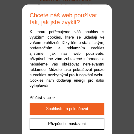
černo-oranžový (2)
Dostupnost:
do 2 pracovních dnů
Kód:
TRA8972T
Chcete náš web používat
1 149 Kč
tak, jak jste zvyklí?
K tomu potřebujeme váš souhlas s
využitím
cookies
, které se ukládají ve
vašem prohlížeči. Díky těmto statistickým,
preferenčním a reklamním cookies
zjistíme, jak náš web používáte,
přizpůsobíme vám zobrazené informace a
nebudeme vás obtěžovat nerelevantní
reklamou. Můžete také pokračovat pouze
s cookies nezbytnými pro fungování webu.
Cookies nám dodávají energii pro další
vylepšování.
Traxxas kolo 2.8", pneu
Maxx All-Terrain, disk
Přečíst více
černo-šedý (2)
Dostupnost:
do 2 pracovních dnů
Souhlasím a pokračovat
Kód:
TRA8972X
1 149 Kč
Přizpůsobit nastavení