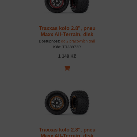
Traxxas kolo 2.8", pneu
Maxx All-Terrain, disk
černo-červený (2)
Dostupnost:
do 2 pracovních dnů
Kód:
TRA8972R
1 149 Kč
Traxxas kolo 2.8", pneu
Maxx All-Terrain, disk