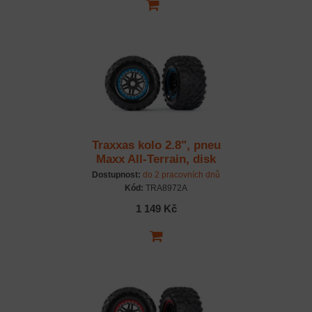
Traxxas kolo 2.8", pneu
Maxx All-Terrain, disk
černo-modrý (2)
Dostupnost:
do 2 pracovních dnů
Kód:
TRA8972A
1 149 Kč