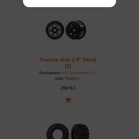
Traxxas disk 2.8" černý
(2)
Dostupnost:
do 2 pracovních dnů
Kód:
TRA8971
259 Kč