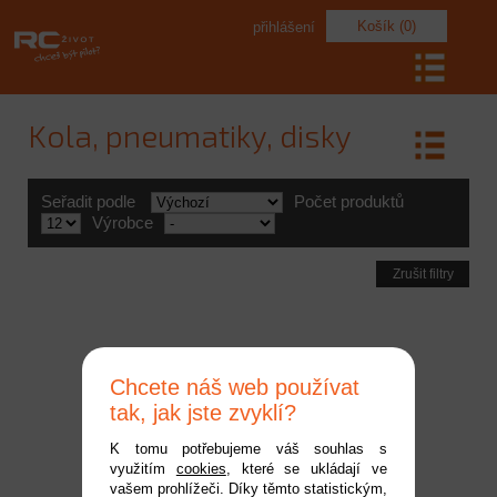
Košík (0)
přihlášení
Kola, pneumatiky, disky
Seřadit podle
Počet produktů
Výrobce
Zrušit filtry
Chcete náš web používat
tak, jak jste zvyklí?
K tomu potřebujeme váš souhlas s
využitím
cookies
, které se ukládají ve
Traxxas kolo 2.2", disk
vašem prohlížeči. Díky těmto statistickým,